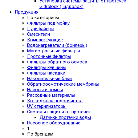
Установка системы защиты от протечек
Gidrolock (Гидролок)
Продукция
По категориям
Фильтры под мойку
Пурифайеры
Смесители
Комплектующие
Водонагреватели (бойлеры)
Магистральные фильтры
Проточные фильтры
Фильтры обратного осмоса
Фильтры кувшины
Фильтры насадки
Накопительные баки
Обратноосмотические мембраны
Насосы и помпы
Расходные материалы
Коттеджная водоочистка
UV стерилизаторы
Системы защиты от протечек
Датчики протечки воды
Насосное оборудование
1
По брендам