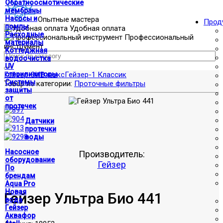
Обратноосмотические
мембраны
Насосы и
Опытные мастера
Прод
помпы
Удобная оплата
Расходные
Профессиональный
материалы
инструмент
Коттеджная
водоочистка
UV
Гейзер-3ИВ люкс
стерилизаторы
Гейзер-1 Классик
Системы
Товар из категории:
Проточные фильтры
защиты
от
протечек
Датчики
протечки
воды
Насосное
Производитель:
оборудование
Гейзер
По
брендам
Aqua Pro
Новая
Гейзер Ультра Био 441
вода
Гейзер
Аквафор