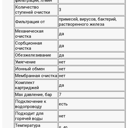
фильтрации, л/мин
Количество
3
ступеней очистки
примесей, вирусов, бактерий,
Фильтрация от
растворенного железа
Механическая
да
очистка
Сорбционная
да
очистка
Обезжелезивание
да
Умягчение
нет
Ионный обмен
нет
Мембранная очистка
нет
Комплект
да
картриджей
Max давление, бар
7
Подключение к
есть
водопроводу
Подходит для
нет
горячей воды
Температура
5-40