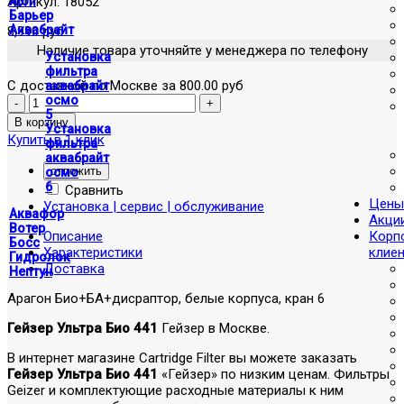
Артикул:
18052
Atoll
Барьер
Аквабрайт
8,990 руб
Наличие товара уточняйте у менеджера по телефону
Установка
фильтра
С доставкой по Москве за 800.00 руб
аквабрайт
осмо
5
Установка
Купить в 1 клик
фильтра
аквабрайт
отложить
осмо
6
Сравнить
Цены
Установка | сервис | обслуживание
Аквафор
Акци
Вотер
Описание
Корп
Босс
Характеристики
клие
Гидролок
Доставка
Нептун
Арагон Био+БА+дисраптор, белые корпуса, кран 6
Гейзер Ультра Био 441
Гейзер в Москве.
В интернет магазине Cartridge Filter вы можете заказать
Гейзер Ультра Био 441
«Гейзер» по низким ценам. Фильтры
Geizer и комплектующие расходные материалы к ним