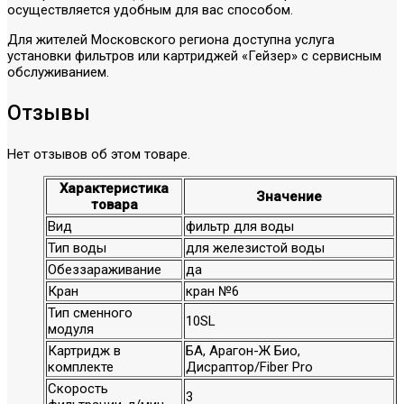
осуществляется удобным для вас способом.
Для жителей Московского региона доступна услуга
установки фильтров или картриджей «Гейзер» с сервисным
обслуживанием.
Отзывы
Нет отзывов об этом товаре.
Характеристика
Значение
товара
Вид
фильтр для воды
Тип воды
для железистой воды
Обеззараживание
да
Кран
кран №6
Тип сменного
10SL
модуля
Картридж в
БА, Арагон-Ж Био,
комплекте
Дисраптор/Fiber Pro
Скорость
3