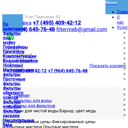
Глав
Москва,ул. 9-ая Парковая, 60
О
Доставка
+7 (495) 409-42-12
нас
По
Услуг
+7 (964) 645-76-48
filtermeb@gmail.com
категориям
Фильтры
под
мойку
|
Пурифайеры
Корзина:
Смесители
Итого
0.00 руб
Комплектующие
Итого
0.00 руб
Водонагреватели
(бойлеры)
Показать корзину
Магистральные
|
+7 (495) 409-42-12
+7 (964) 645-76-48
фильтры
Проточные
фильтры
Фильтры
обратного
Главная
осмоса
Фильтры для воды
Фильтры
Краны для фильтров
кувшины
Кран для чистой воды Барьер, цвет медь
Фильтры
насадки
Накопительные
Фиксированные цены
баки
Опытные мастера