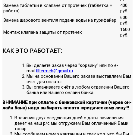
Замена таблетки в клапане от протечек (таблетка +
400
работа)
руб.
600
Замена шарового вентиля подачи воды на пурифайер
руб.
1500
Монтаж клапана защиты от протечек
руб.
КАК ЭТО РАБОТАЕТ:
Вы делаете заказ через "корзину" или по е-
mail
filtermeb@gmail.ru
.
Мы на основании Вашего заказа выставляем Вам
счёт для оплаты.
Вы оплачиваете счёт в любом отделении Вашего
банка или Вашего онлайн банка.
ВНИМАНИЕ при оплате с банковской карточки (через он-
лайн банк) надо выбирать оплата юридическому лицу!!!
В течении двух следующих дней с даты зачисления
денег на наш р/с мы отгружаем Вам оплаченный Вами
товар.
Мы сообщаем номер квитанции и трек код, что бы Вы