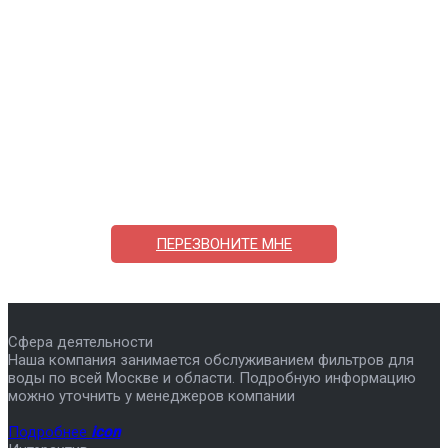
Поможем выбрать и купить фильтр
ответим на вопросы, примем заказ по телефону
7-495-409-42-12
ПЕРЕЗВОНИТЕ МНЕ
Сфера деятельности
Наша компания занимается обслуживанием фильтров для
воды по всей Москве и области. Подробную информацию
можно уточнить у менеджеров компании
Подробнее
icon