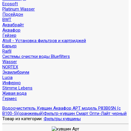
Ecosoft
Platinum Wasser
Посейдон
BWT
Аквабрайт
Аквафор
Гейзер
Atoll - Установка фильтров и картриджей
Барьер
Raifil
Системы очистки воды Bluefilters
Wasser
NORTEX
Эквилибриум
Lucia
Инферно
Stimme Lebens
Живая вода
Гермес
Водоочиститель Кувшин Аквафор АРТ модель P83B05N (с
В100-5)(оранжевый)
Фильтр-кувшин Смарт Опти-Лайт черный
Товар из категории:
Фильтры кувшины