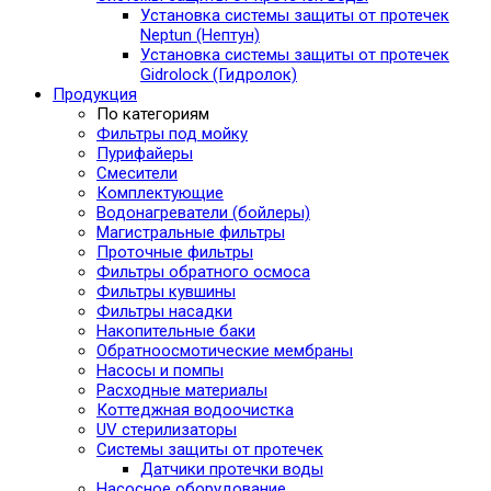
Установка системы защиты от протечек
Neptun (Нептун)
Установка системы защиты от протечек
Gidrolock (Гидролок)
Продукция
По категориям
Фильтры под мойку
Пурифайеры
Смесители
Комплектующие
Водонагреватели (бойлеры)
Магистральные фильтры
Проточные фильтры
Фильтры обратного осмоса
Фильтры кувшины
Фильтры насадки
Накопительные баки
Обратноосмотические мембраны
Насосы и помпы
Расходные материалы
Коттеджная водоочистка
UV стерилизаторы
Системы защиты от протечек
Датчики протечки воды
Насосное оборудование