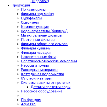
(Гидролок)
Продукция
По категориям
Фильтры под мойку
Пурифайеры
Смесители
Комплектующие
Водонагреватели (бойлеры)
Магистральные фильтры
Проточные фильтры
Фильтры обратного осмоса
Фильтры кувшины
Фильтры насадки
Накопительные баки
Обратноосмотические мембраны
Насосы и помпы
Расходные материалы
Коттеджная водоочистка
UV стерилизаторы
Системы защиты от протечек
Датчики протечки воды
Насосное оборудование
По брендам
Aqua Pro