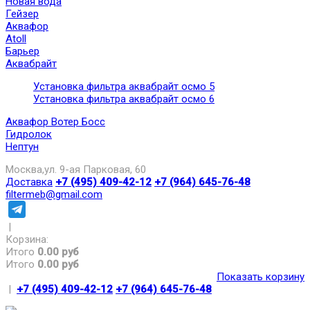
Новая вода
Гейзер
Аквафор
Atoll
Барьер
Аквабрайт
Установка фильтра аквабрайт осмо 5
Установка фильтра аквабрайт осмо 6
Аквафор Вотер Босс
Гидролок
Нептун
Москва,ул. 9-ая Парковая, 60
Доставка
+7 (495) 409-42-12
+7 (964) 645-76-48
filtermeb@gmail.com
|
Корзина:
Итого
0.00 руб
Итого
0.00 руб
Показать корзину
|
+7 (495) 409-42-12
+7 (964) 645-76-48