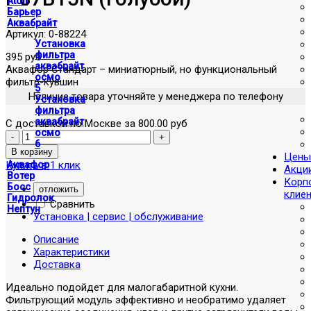
Atoll
Барьер
Аквабрайт
Артикул:
0-88224
Установка
фильтра
395 руб
аквабрайт
Аквафор Стандарт – миниатюрный, но функциональный
осмо
фильтр-кувшин
5
Наличие товара уточняйте у менеджера по телефону
Установка
фильтра
аквабрайт
С доставкой по Москве за 800.00 руб
осмо
6
Цены
Купить в 1 клик
Аквафор
Акци
Вотер
Корп
Босс
отложить
клие
Гидролок
Сравнить
Нептун
Установка | сервис | обслуживание
Описание
Характеристики
Доставка
Идеально подойдет для малогабаритной кухни.
Фильтрующий модуль эффективно и необратимо удаляет