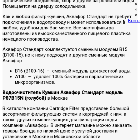
органические соединения, хлор и другие загрязнители воды.
Помещается на дверцу холодильника.
Как и любой фильтр-кувшин, Аквафор Стандарт не требует
Конт
подключения к водопроводу и может использоваться в
любом, удобном для Вас месте. Все части фильтра
изготовлены из высококачественного пищевого пластика
немецкого производства.
Аквафор Стандарт комплектуется сменным модулем В15
(В100-15), но к нему подходят и другие сменные модули
Аквафор:
В16 (В100-16) – сменный модуль для жесткой воды.
А100 – удаляет 100% бактерий и паразитических
микроорганизмов.
Водоочиститель Кувшин Аквафор Стандарт модель
P87B15N (голубой)
в Москве
В каталоге компании Cartridge Filter представлен большой
ассортимент фильтрующих систем и картриджей к ним, а
также других комплектующих для фильтрации воды
компании «Аквафор». В интернет магазине можно заказать
товары бренда по низкой цене с услугой доставки и
установкой в Москве и Московской области.