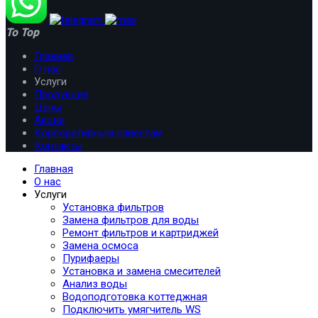
To Top
Главная
О нас
Услуги
Продукция
Цены
Акции
Корпоративным клиентам
Контакты
Главная
О нас
Услуги
Установка фильтров
Замена фильтров для воды
Ремонт фильтров и картриджей
Замена осмоса
Пурифаеры
Установка и замена смесителей
Анализ воды
Водоподготовка коттеджная
Подключить умягчитель WS