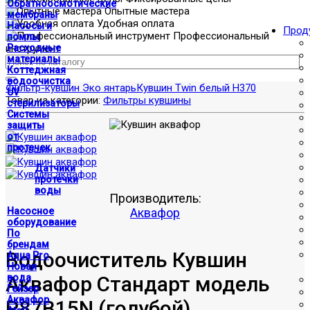
Обратноосмотические
Опытные мастера
мембраны
Удобная оплата
Насосы и
Прод
Профессиональный
помпы
инструмент
Расходные
материалы
Коттеджная
водоочистка
Фильтр-кувшин Эко янтарь
Кувшин Twin белый H370
UV
Товар из категории:
Фильтры кувшины
стерилизаторы
Системы
защиты
от
протечек
Датчики
протечки
воды
Производитель:
Насосное
Аквафор
оборудование
По
брендам
Водоочиститель Кувшин
Aqua Pro
Новая
Аквафор Стандарт модель
вода
Гейзер
Аквафор
P87B15N (голубой)