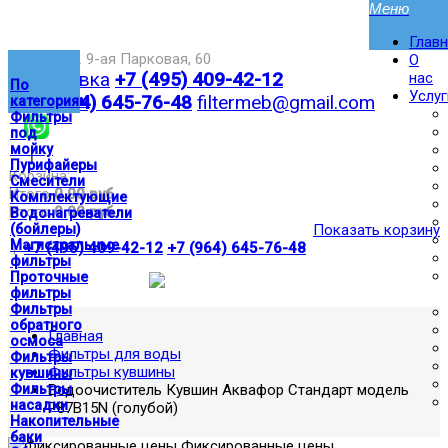
Глав
Москва,ул. 9-ая Парковая, 60
О
Доставка
+7 (495) 409-42-12
нас
По
Услуг
+7 (964) 645-76-48
filtermeb@gmail.com
категориям
Фильтры
под
мойку
|
Пурифайеры
Корзина:
Смесители
Итого
0.00 руб
Комплектующие
Итого
0.00 руб
Водонагреватели
(бойлеры)
Показать корзину
Магистральные
|
+7 (495) 409-42-12
+7 (964) 645-76-48
фильтры
Проточные
фильтры
Фильтры
обратного
Главная
осмоса
Фильтры для воды
Фильтры
Фильтры кувшины
кувшины
Фильтры
Водоочиститель Кувшин Аквафор Стандарт модель
насадки
P87B15N (голубой)
Накопительные
баки
Фиксированные цены