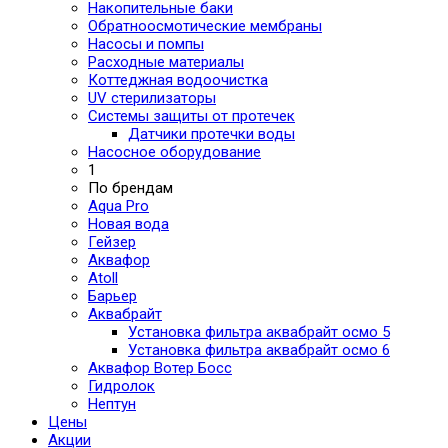
Накопительные баки
Обратноосмотические мембраны
Насосы и помпы
Расходные материалы
Коттеджная водоочистка
UV стерилизаторы
Системы защиты от протечек
Датчики протечки воды
Насосное оборудование
1
По брендам
Aqua Pro
Новая вода
Гейзер
Аквафор
Atoll
Барьер
Аквабрайт
Установка фильтра аквабрайт осмо 5
Установка фильтра аквабрайт осмо 6
Аквафор Вотер Босс
Гидролок
Нептун
Цены
Акции