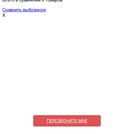
Сравнить выбранное
X
Поможем выбрать и купить фильтр
ответим на вопросы, примем заказ по телефону
7-495-409-42-12
ПЕРЕЗВОНИТЕ МНЕ