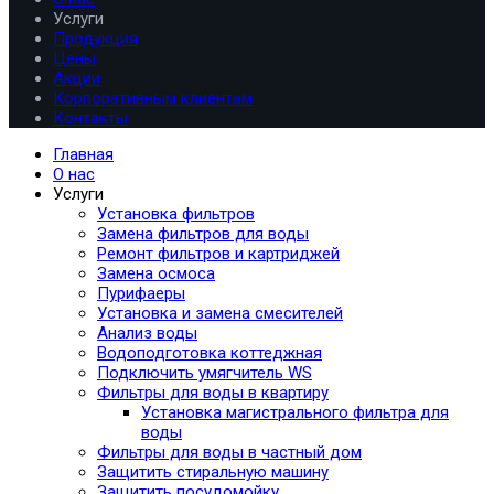
Услуги
Продукция
Цены
Акции
Корпоративным клиентам
Контакты
Главная
О нас
Услуги
Установка фильтров
Замена фильтров для воды
Ремонт фильтров и картриджей
Замена осмоса
Пурифаеры
Установка и замена смесителей
Анализ воды
Водоподготовка коттеджная
Подключить умягчитель WS
Фильтры для воды в квартиру
Установка магистрального фильтра для
воды
Фильтры для воды в частный дом
Защитить стиральную машину
Защитить посудомойку