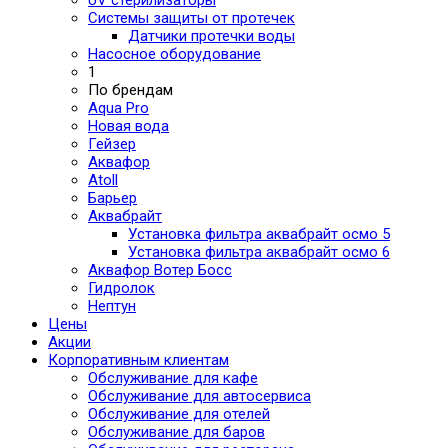
UV стерилизаторы
Системы защиты от протечек
Датчики протечки воды
Насосное оборудование
1
По брендам
Aqua Pro
Новая вода
Гейзер
Аквафор
Atoll
Барьер
Аквабрайт
Установка фильтра аквабрайт осмо 5
Установка фильтра аквабрайт осмо 6
Аквафор Вотер Босс
Гидролок
Нептун
Цены
Акции
Корпоративным клиентам
Обслуживание для кафе
Обслуживание для автосервиса
Обслуживание для отелей
Обслуживание для баров