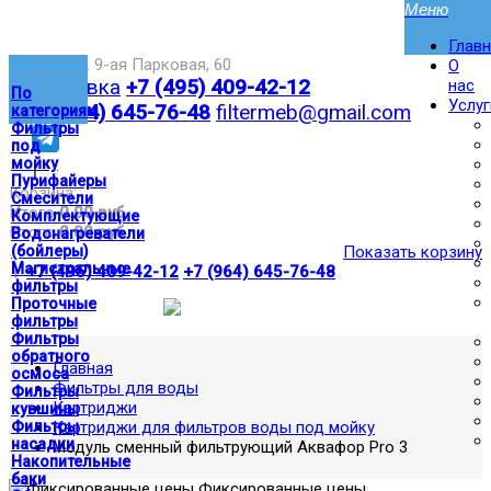
Глав
Москва,ул. 9-ая Парковая, 60
О
Доставка
+7 (495) 409-42-12
нас
По
Услуг
+7 (964) 645-76-48
filtermeb@gmail.com
категориям
Фильтры
под
мойку
|
Пурифайеры
Корзина:
Смесители
Итого
0.00 руб
Комплектующие
Итого
0.00 руб
Водонагреватели
(бойлеры)
Показать корзину
Магистральные
|
+7 (495) 409-42-12
+7 (964) 645-76-48
фильтры
Проточные
фильтры
Фильтры
обратного
Главная
осмоса
Фильтры для воды
Фильтры
Картриджи
кувшины
Фильтры
Картриджи для фильтров воды под мойку
насадки
Модуль сменный фильтрующий Аквафор Pro 3
Накопительные
баки
Фиксированные цены