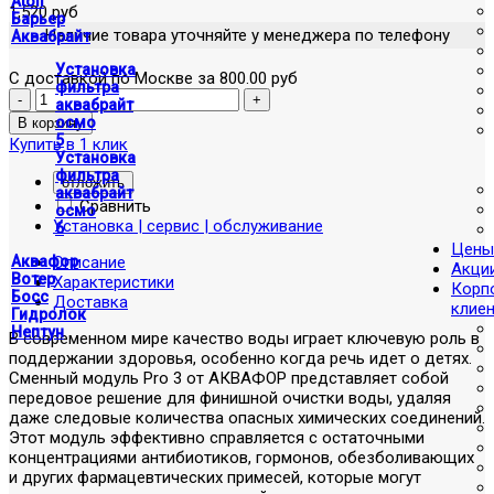
Atoll
1,520 руб
Барьер
Наличие товара уточняйте у менеджера по телефону
Аквабрайт
Установка
С доставкой по Москве за 800.00 руб
фильтра
аквабрайт
осмо
5
Купить в 1 клик
Установка
фильтра
отложить
аквабрайт
Сравнить
осмо
Установка | сервис | обслуживание
6
Цены
Описание
Аквафор
Акци
Вотер
Характеристики
Корп
Босс
Доставка
клие
Гидролок
Нептун
В современном мире качество воды играет ключевую роль в
поддержании здоровья, особенно когда речь идет о детях.
Сменный модуль Pro 3 от АКВАФОР представляет собой
передовое решение для финишной очистки воды, удаляя
даже следовые количества опасных химических соединений.
Этот модуль эффективно справляется с остаточными
концентрациями антибиотиков, гормонов, обезболивающих
и других фармацевтических примесей, которые могут