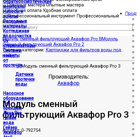
Обратноосмотические
Опытные мастера
мембраны
Удобная оплата
Насосы и
Прод
Профессиональный
помпы
инструмент
Расходные
материалы
Коттеджная
водоочистка
Модуль сменный фильтрующий Аквафор Pro B
Модуль
UV
сменный фильтрующий Аквафор Pro 2
стерилизаторы
Товар из категории:
Картриджи для фильтров воды под
Системы
мойку
защиты
от
протечек
Датчики
Производитель:
протечки
Аквафор
воды
Насосное
оборудование
Модуль сменный
По
брендам
фильтрующий Аквафор Pro 3
Aqua Pro
Новая
вода
Гейзер
Артикул:
0-792754
Аквафор