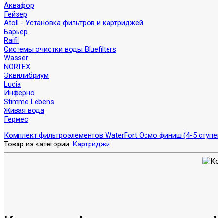
Аквафор
Гейзер
Atoll - Установка фильтров и картриджей
Барьер
Raifil
Системы очистки воды Bluefilters
Wasser
NORTEX
Эквилибриум
Lucia
Инферно
Stimme Lebens
Живая вода
Гермес
Комплект фильтроэлементов WaterFort Осмо финиш (4-5 ступе
Товар из категории:
Картриджи