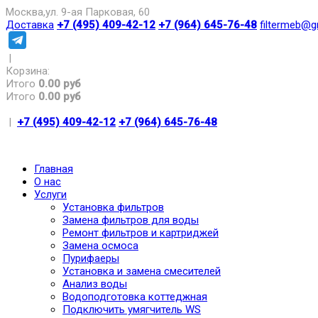
Москва,ул. 9-ая Парковая, 60
Доставка
+7 (495) 409-42-12
+7 (964) 645-76-48
filtermeb@g
|
Корзина:
Итого
0.00 руб
Итого
0.00 руб
|
+7 (495) 409-42-12
+7 (964) 645-76-48
Главная
О нас
Услуги
Установка фильтров
Замена фильтров для воды
Ремонт фильтров и картриджей
Замена осмоса
Пурифаеры
Установка и замена смесителей
Анализ воды
Водоподготовка коттеджная
Подключить умягчитель WS