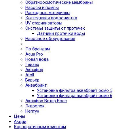
Обратноосмотические мембраны
Насосы и помпы
Расходные материалы
Коттеджная водоочистка
UV стерилизаторы
Системы защиты от протечек
Датчики протечки воды
Насосное оборудование
По брендам
Aqua Pro
Новая вода
Гейзер
Аквафор
Atoll
Барьер
Аквабрайт
Установка фильтра аквабрайт осмо 5
Установка фильтра аквабрайт осмо 6
Аквафор Вотер Босс
Гидролок
Нептун
Цены
Акции
Корпоративным клиентам