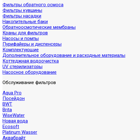
Фильтры обратного осмоса
Фильтры кувшины
Фильтры насадки
Накопительные баки
Обратноосмотические мембраны
Краны для фильтров
Насосы и помпы
Пурифайеры и диспенсеры
Комплектующие
Дополнительное оборудование и расходные материалы
Коттеджная водоочистка
UV стерилизаторы
Насосное оборудование
Обслуживание фильтров
Aqua Pro
Посейдон
BWT
Brita
WiseWater
Новая вода
Ecosoft
Platinum Wasser
Аквабрайт