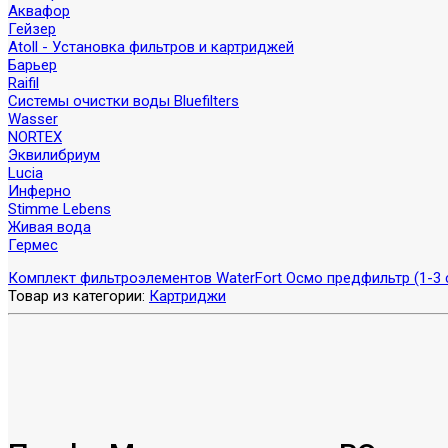
Аквафор
Гейзер
Atoll - Установка фильтров и картриджей
Барьер
Raifil
Системы очистки воды Bluefilters
Wasser
NORTEX
Эквилибриум
Lucia
Инферно
Stimme Lebens
Живая вода
Гермес
Комплект фильтроэлементов WaterFort Осмо предфильтр (1-3 
Товар из категории:
Картриджи