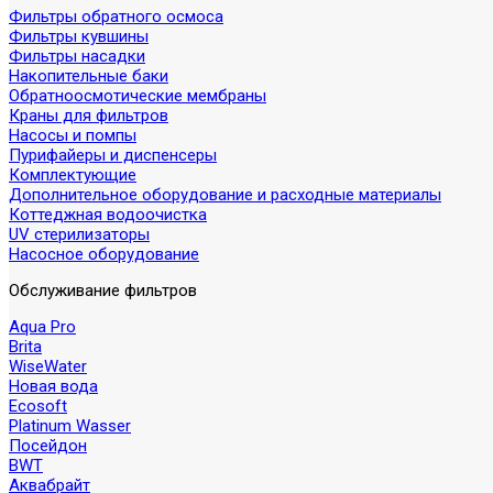
Фильтры обратного осмоса
Фильтры кувшины
Фильтры насадки
Накопительные баки
Обратноосмотические мембраны
Краны для фильтров
Насосы и помпы
Пурифайеры и диспенсеры
Комплектующие
Дополнительное оборудование и расходные материалы
Коттеджная водоочистка
UV стерилизаторы
Насосное оборудование
Обслуживание фильтров
Aqua Pro
Brita
WiseWater
Новая вода
Ecosoft
Platinum Wasser
Посейдон
BWT
Аквабрайт