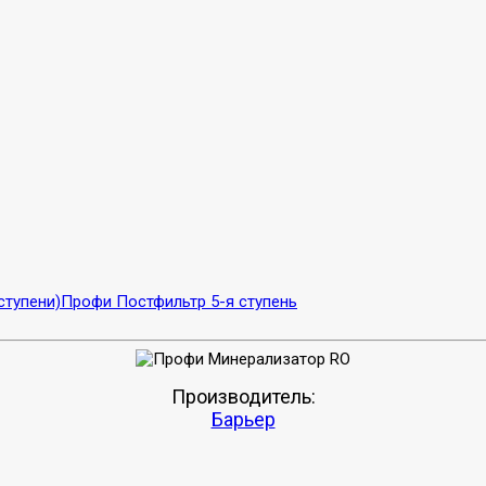
ступени)
Профи Постфильтр 5-я ступень
Производитель:
Барьер