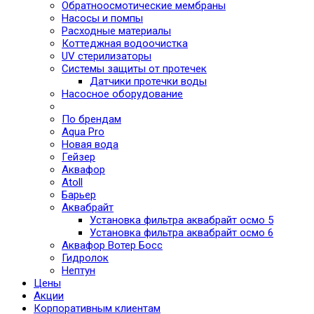
Обратноосмотические мембраны
Насосы и помпы
Расходные материалы
Коттеджная водоочистка
UV стерилизаторы
Системы защиты от протечек
Датчики протечки воды
Насосное оборудование
По брендам
Aqua Pro
Новая вода
Гейзер
Аквафор
Atoll
Барьер
Аквабрайт
Установка фильтра аквабрайт осмо 5
Установка фильтра аквабрайт осмо 6
Аквафор Вотер Босс
Гидролок
Нептун
Цены
Акции
Корпоративным клиентам