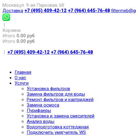
Москва,ул. 9-ая Парковая, 60
Доставка
+7 (495) 409-42-12
+7 (964) 645-76-48
filtermeb@g
|
Корзина:
Итого
0.00 руб
Итого
0.00 руб
|
+7 (495) 409-42-12
+7 (964) 645-76-48
Главная
О нас
Услуги
Установка фильтров
Замена фильтров для воды
Ремонт фильтров и картриджей
Замена осмоса
Пурифаеры
Установка и замена смесителей
Анализ воды
Водоподготовка коттеджная
Подключить умягчитель WS