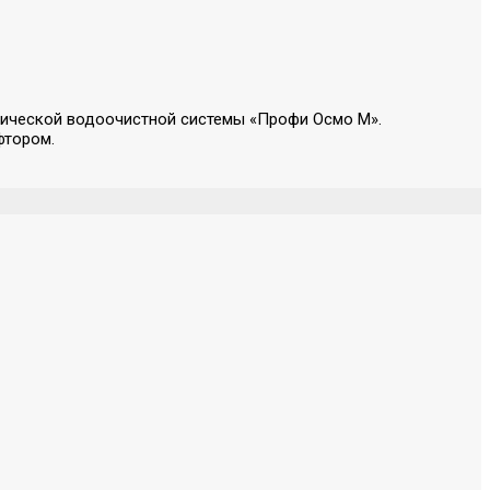
тической водоочистной системы «Профи Осмо М».
фтором.