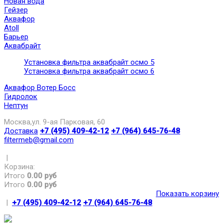
Новая вода
Гейзер
Аквафор
Atoll
Барьер
Аквабрайт
Установка фильтра аквабрайт осмо 5
Установка фильтра аквабрайт осмо 6
Аквафор Вотер Босс
Гидролок
Нептун
Москва,ул. 9-ая Парковая, 60
Доставка
+7 (495) 409-42-12
+7 (964) 645-76-48
filtermeb@gmail.com
|
Корзина:
Итого
0.00 руб
Итого
0.00 руб
Показать корзину
|
+7 (495) 409-42-12
+7 (964) 645-76-48