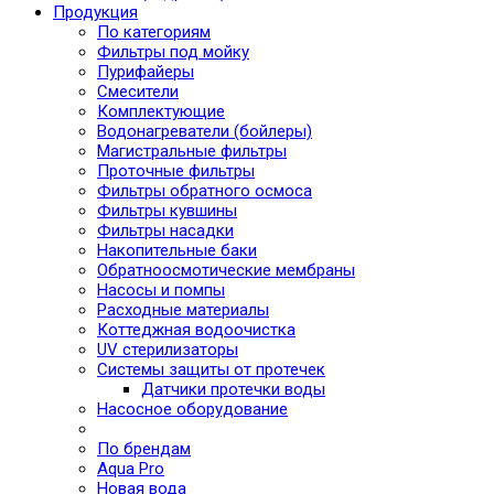
Продукция
По категориям
Фильтры под мойку
Пурифайеры
Смесители
Комплектующие
Водонагреватели (бойлеры)
Магистральные фильтры
Проточные фильтры
Фильтры обратного осмоса
Фильтры кувшины
Фильтры насадки
Накопительные баки
Обратноосмотические мембраны
Насосы и помпы
Расходные материалы
Коттеджная водоочистка
UV стерилизаторы
Системы защиты от протечек
Датчики протечки воды
Насосное оборудование
По брендам
Aqua Pro
Новая вода