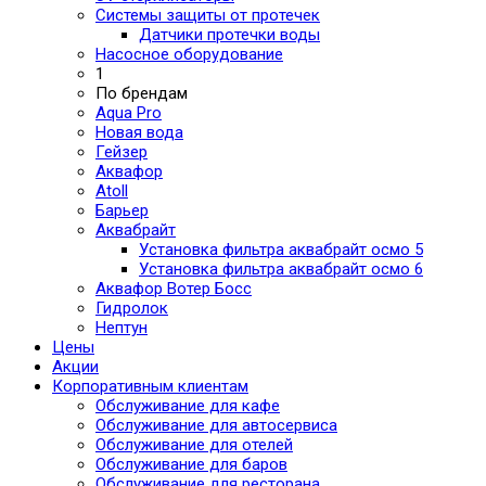
Системы защиты от протечек
Датчики протечки воды
Насосное оборудование
1
По брендам
Aqua Pro
Новая вода
Гейзер
Аквафор
Atoll
Барьер
Аквабрайт
Установка фильтра аквабрайт осмо 5
Установка фильтра аквабрайт осмо 6
Аквафор Вотер Босс
Гидролок
Нептун
Цены
Акции
Корпоративным клиентам
Обслуживание для кафе
Обслуживание для автосервиса
Обслуживание для отелей
Обслуживание для баров
Обслуживание для ресторана