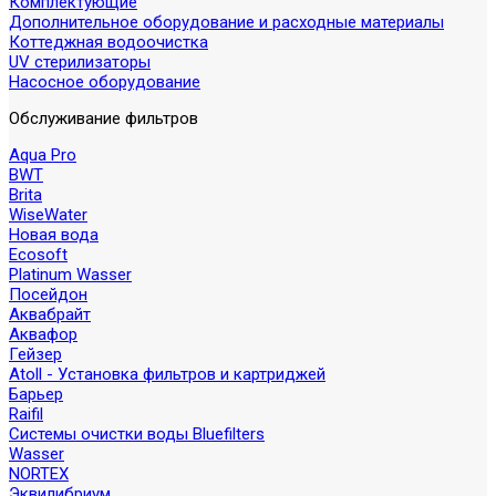
Комплектующие
Дополнительное оборудование и расходные материалы
Коттеджная водоочистка
UV стерилизаторы
Насосное оборудование
Обслуживание фильтров
Aqua Pro
BWT
Brita
WiseWater
Новая вода
Ecosoft
Platinum Wasser
Посейдон
Аквабрайт
Аквафор
Гейзер
Atoll - Установка фильтров и картриджей
Барьер
Raifil
Системы очистки воды Bluefilters
Wasser
NORTEX
Эквилибриум