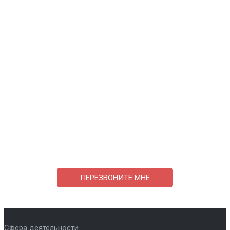
Поможем выбрать и купить фильтр
ответим на вопросы, примем заказ по телефону
7-495-409-42-12
ПЕРЕЗВОНИТЕ МНЕ
Сфера деятельности