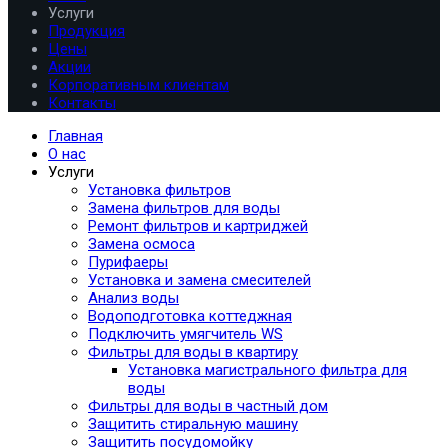
Услуги
Продукция
Цены
Акции
Корпоративным клиентам
Контакты
Главная
О нас
Услуги
Установка фильтров
Замена фильтров для воды
Ремонт фильтров и картриджей
Замена осмоса
Пурифаеры
Установка и замена смесителей
Анализ воды
Водоподготовка коттеджная
Подключить умягчитель WS
Фильтры для воды в квартиру
Установка магистрального фильтра для
воды
Фильтры для воды в частный дом
Защитить стиральную машину
Защитить посудомойку