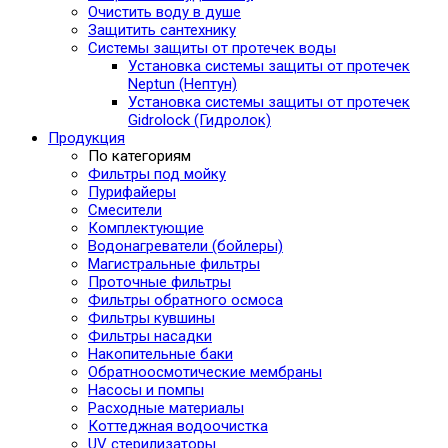
Очистить воду в душе
Защитить сантехнику
Системы защиты от протечек воды
Установка системы защиты от протечек
Neptun (Нептун)
Установка системы защиты от протечек
Gidrolock (Гидролок)
Продукция
По категориям
Фильтры под мойку
Пурифайеры
Смесители
Комплектующие
Водонагреватели (бойлеры)
Магистральные фильтры
Проточные фильтры
Фильтры обратного осмоса
Фильтры кувшины
Фильтры насадки
Накопительные баки
Обратноосмотические мембраны
Насосы и помпы
Расходные материалы
Коттеджная водоочистка
UV стерилизаторы