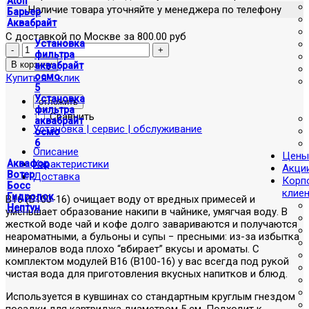
Atoll
Наличие товара уточняйте у менеджера по телефону
Барьер
Аквабрайт
С доставкой по Москве за 800.00 руб
Установка
фильтра
аквабрайт
осмо
Купить в 1 клик
5
Установка
отложить
фильтра
Сравнить
аквабрайт
Установка | сервис | обслуживание
осмо
6
Описание
Цены
Характеристики
Аквафор
Акци
Вотер
Доставка
Корп
Босс
клие
Гидролок
В16 (В100-16) очищает воду от вредных примесей и
Нептун
уменьшает образование накипи в чайнике, умягчая воду. В
жесткой воде чай и кофе долго завариваются и получаются
неароматными, а бульоны и супы − пресными: из-за избытка
минералов вода плохо “вбирает” вкусы и ароматы. С
комплектом модулей В16 (В100-16) у вас всегда под рукой
чистая вода для приготовления вкусных напитков и блюд.
Используется в кувшинах со стандартным круглым гнездом
посадки для картриджа диаметром 5 см. Подходит к