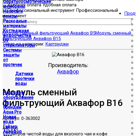
Обратноосмотические
Удобная оплата
мембраны
Профессиональный
Насосы и
Прод
инструмент
помпы
Расходные
материалы
Коттеджная
Модуль сменный фильтрующий Аквафор В5
Модуль сменный
водоочистка
фильтрующий Аквафор В15
UV
Товар из категории:
Картриджи
стерилизаторы
Системы
защиты
от
Производитель:
протечек
Аквафор
Датчики
протечки
воды
Модуль сменный
Насосное
оборудование
фильтрующий Аквафор В16
По
брендам
Aqua Pro
Новая
Артикул:
0-363002
вода
Гейзер
440 руб
Аквафор
170 литров чистой воды для вкусного чая и кофе