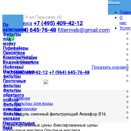
Глав
Москва,ул. 9-ая Парковая, 60
О
Доставка
+7 (495) 409-42-12
нас
По
Услуг
+7 (964) 645-76-48
filtermeb@gmail.com
категориям
Фильтры
под
мойку
|
Пурифайеры
Корзина:
Смесители
Итого
0.00 руб
Комплектующие
Итого
0.00 руб
Водонагреватели
(бойлеры)
Показать корзину
Магистральные
|
+7 (495) 409-42-12
+7 (964) 645-76-48
фильтры
Проточные
фильтры
Фильтры
обратного
Главная
осмоса
Фильтры для воды
Фильтры
Картриджи
кувшины
Фильтры
Модуль сменный фильтрующий Аквафор В16
насадки
Накопительные
Фиксированные цены
баки
Опытные мастера