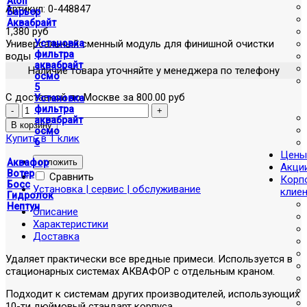
Atoll
Артикул:
0-448847
Барьер
Аквабрайт
1,380 руб
Универсальный сменный модуль для финишной очистки
Установка
фильтра
воды
аквабрайт
Наличие товара уточняйте у менеджера по телефону
осмо
5
С доставкой по Москве за 800.00 руб
Установка
фильтра
аквабрайт
осмо
Купить в 1 клик
6
Цены
отложить
Аквафор
Акци
Вотер
Сравнить
Корп
Босс
Установка | сервис | обслуживание
клие
Гидролок
Нептун
Описание
Характеристики
Доставка
Удаляет практически все вредные примеси. Используется в
стационарных системах АКВАФОР с отдельным краном.
Подходит к системам других производителей, использующих
10-ти дюймовый стандарт корпуса.