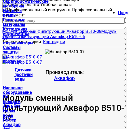
Обратноосмотические
Удобная оплата
мембраны
Профессиональный
Насосы и
Прод
инструмент
помпы
Расходные
материалы
Коттеджная
Модуль сменный фильтрующий Аквафор В510-08
Модуль
водоочистка
сменный фильтрующий Аквафор В510-06
UV
Товар из категории:
Картриджи
стерилизаторы
Системы
защиты
от
протечек
Датчики
Производитель:
протечки
Аквафор
воды
Насосное
оборудование
Модуль сменный
По
брендам
фильтрующий Аквафор В510-
Aqua Pro
Новая
07
вода
Гейзер
Аквафор