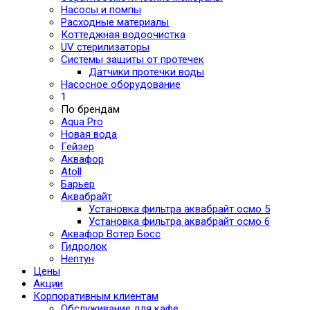
Насосы и помпы
Расходные материалы
Коттеджная водоочистка
UV стерилизаторы
Системы защиты от протечек
Датчики протечки воды
Насосное оборудование
1
По брендам
Aqua Pro
Новая вода
Гейзер
Аквафор
Atoll
Барьер
Аквабрайт
Установка фильтра аквабрайт осмо 5
Установка фильтра аквабрайт осмо 6
Аквафор Вотер Босс
Гидролок
Нептун
Цены
Акции
Корпоративным клиентам
Обслуживание для кафе