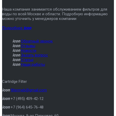
Наша компания занимается обслуживанием фильтров для
воды по всей Москве и области. Подробную информацию
можно уточнить у менеджеров компании
Подробнее
icon
icon
Обратный звонок
icon
Отзывы
icon
Новости
icon
Задать вопрос
icon
Статьи
icon
Наши работы
Cartridge Filter
icon
filtermeb@gmail.com
icon
+7 (495) 409-42-12
icon
+7 (964) 645-76-48
icon
Москва
,
9-ая Парковая, 60