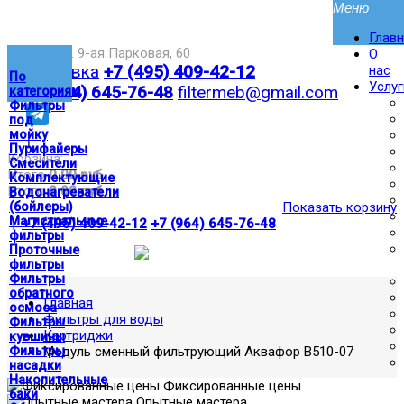
Глав
Москва,ул. 9-ая Парковая, 60
О
Доставка
+7 (495) 409-42-12
нас
По
Услуг
+7 (964) 645-76-48
filtermeb@gmail.com
категориям
Фильтры
под
мойку
|
Пурифайеры
Корзина:
Смесители
Итого
0.00 руб
Комплектующие
Итого
0.00 руб
Водонагреватели
(бойлеры)
Показать корзину
Магистральные
|
+7 (495) 409-42-12
+7 (964) 645-76-48
фильтры
Проточные
фильтры
Фильтры
обратного
Главная
осмоса
Фильтры для воды
Фильтры
Картриджи
кувшины
Фильтры
Модуль сменный фильтрующий Аквафор В510-07
насадки
Накопительные
Фиксированные цены
баки
Опытные мастера