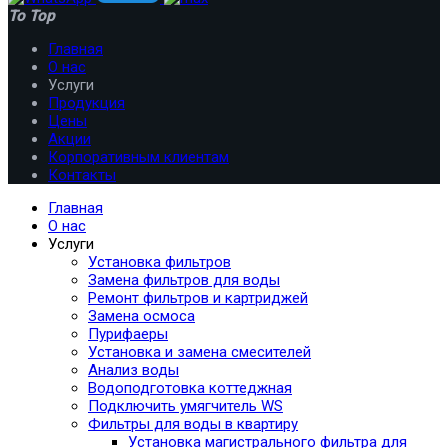
To Top
Главная
О нас
Услуги
Продукция
Цены
Акции
Корпоративным клиентам
Контакты
Главная
О нас
Услуги
Установка фильтров
Замена фильтров для воды
Ремонт фильтров и картриджей
Замена осмоса
Пурифаеры
Установка и замена смесителей
Анализ воды
Водоподготовка коттеджная
Подключить умягчитель WS
Фильтры для воды в квартиру
Установка магистрального фильтра для