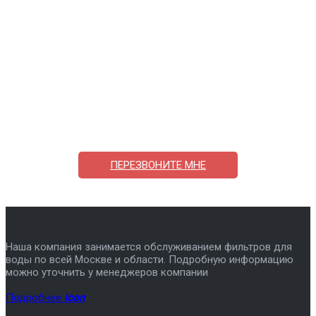
Поможем выбрать и купить фильтр
ответим на вопросы, примем заказ по телефону
7-495-409-42-12
ПЕРЕЗВОНИТЕ МНЕ
Наша компания занимается обслуживанием фильтров для
воды по всей Москве и области. Подробную информацию
можно уточнить у менеджеров компании
Подробнее
icon