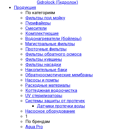
Gidrolock (Гидролок)
Продукция
По категориям
Фильтры под мойку
Пурифайеры
Смесители
Комплектующие
Водонагреватели (бойлеры)
Магистральные фильтры
Проточные фильтры
Фильтры обратного осмоса
Фильтры кувшины
Фильтры насадки
Накопительные баки
Обратноосмотические мембраны
Насосы и помпы
Расходные материалы
Коттеджная водоочистка
UV стерилизаторы
Системы защиты от протечек
Датчики протечки воды
Насосное оборудование
1
По брендам
Aqua Pro