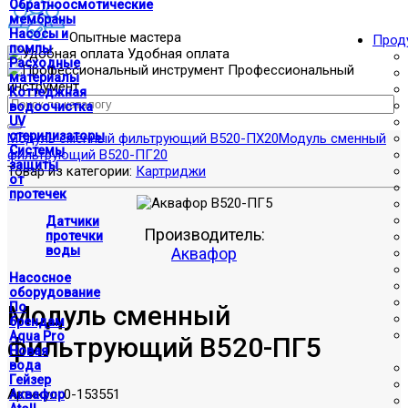
Обратноосмотические
мембраны
Насосы и
Опытные мастера
Прод
помпы
Удобная оплата
Расходные
Профессиональный
материалы
инструмент
Коттеджная
водоочистка
UV
стерилизаторы
Модуль сменный фильтрующий В520-ПХ20
Модуль сменный
Системы
фильтрующий В520-ПГ20
защиты
Товар из категории:
Картриджи
от
протечек
Датчики
Производитель:
протечки
воды
Аквафор
Насосное
оборудование
Модуль сменный
По
брендам
Aqua Pro
фильтрующий В520-ПГ5
Новая
вода
Гейзер
Артикул:
0-153551
Аквафор