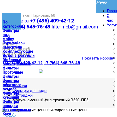
Глав
Москва,ул. 9-ая Парковая, 60
О
Доставка
+7 (495) 409-42-12
нас
По
Услуг
+7 (964) 645-76-48
filtermeb@gmail.com
категориям
Фильтры
под
|
мойку
Пурифайеры
Корзина:
Смесители
Итого
0.00 руб
Комплектующие
Итого
0.00 руб
Водонагреватели
Показать корзину
(бойлеры)
|
+7 (495) 409-42-12
+7 (964) 645-76-48
Магистральные
фильтры
Проточные
фильтры
Фильтры
обратного
Главная
осмоса
Фильтры для воды
Фильтры
Картриджи
кувшины
Модуль сменный фильтрующий В520-ПГ5
Фильтры
насадки
Фиксированные цены
Накопительные
баки