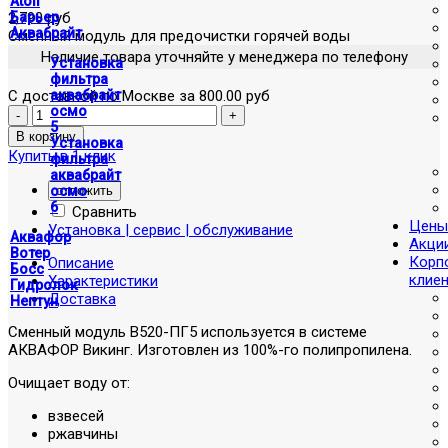
Atoll
2,790 руб
Барьер
Аквабрайт
Сменный модуль для предочистки горячей воды
Наличие товара уточняйте у менеджера по телефону
Установка
фильтра
С доставкой по Москве за 800.00 руб
аквабрайт
осмо
5
Установка
Купить в 1 клик
фильтра
аквабрайт
отложить
осмо
6
Сравнить
Цены
Установка | сервис | обслуживание
Аквафор
Акци
Вотер
Корп
Описание
Босс
клие
Характеристики
Гидролок
Доставка
Нептун
Сменный модуль В520-ПГ5 используется в системе
АКВАФОР Викинг. Изготовлен из 100%-го полипропилена.
Очищает воду от:
взвесей
ржавчины