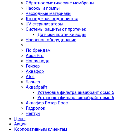
Обратноосмотические мембраны
Насосы и помпы
Расходные материалы
Коттеджная водоочистка
UV стерилизаторы
Системы защиты от протечек
Датчики протечки воды
Насосное оборудование
По брендам
Aqua Pro
Новая вода
Гейзер
Аквафор
Atoll
Барьер
Аквабрайт
Установка фильтра аквабрайт осмо 5
Установка фильтра аквабрайт осмо 6
Аквафор Вотер Босс
Гидролок
Нептун
Цены
Акции
Корпоративным клиентам