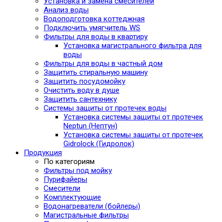
Установка и замена смесителей
Анализ воды
Водоподготовка коттеджная
Подключить умягчитель WS
Фильтры для воды в квартиру
Установка магистрального фильтра для
воды
Фильтры для воды в частный дом
Защитить стиральную машину
Защитить посудомойку
Очистить воду в душе
Защитить сантехнику
Системы защиты от протечек воды
Установка системы защиты от протечек
Neptun (Нептун)
Установка системы защиты от протечек
Gidrolock (Гидролок)
Продукция
По категориям
Фильтры под мойку
Пурифайеры
Смесители
Комплектующие
Водонагреватели (бойлеры)
Магистральные фильтры