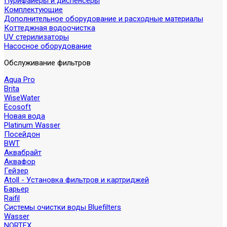
Пурифайеры и диспенсеры
Комплектующие
Дополнительное оборудование и расходные материалы
Коттеджная водоочистка
UV стерилизаторы
Насосное оборудование
Обслуживание фильтров
Aqua Pro
Brita
WiseWater
Ecosoft
Новая вода
Platinum Wasser
Посейдон
BWT
Аквабрайт
Аквафор
Гейзер
Atoll - Установка фильтров и картриджей
Барьер
Raifil
Системы очистки воды Bluefilters
Wasser
NORTEX