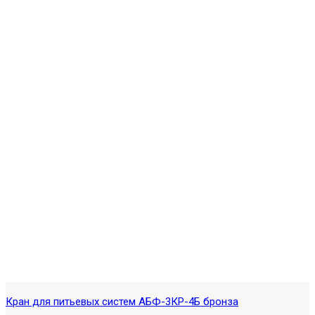
Кран для питьевых систем АБФ-3КР-4Б бронза