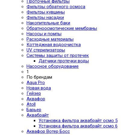
Проточные фильтры
Фильтры обратного осмоса
Фильтры кувшины
Фильтры насадки
Накопительные баки
Обратноосмотические мембраны
Насосы и помпы
Расходные материалы
Коттеджная водоочистка
UV стерилизаторы
Системы защиты от протечек
Датчики протечки воды
Насосное оборудование
1
По брендам
Aqua Pro
Новая вода
Гейзер
Аквафор
Atoll
Барьер
Аквабрайт
Установка фильтра аквабрайт осмо 5
Установка фильтра аквабрайт осмо 6
Аквафор Вотер Босс