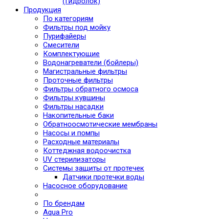
(Гидролок)
Продукция
По категориям
Фильтры под мойку
Пурифайеры
Смесители
Комплектующие
Водонагреватели (бойлеры)
Магистральные фильтры
Проточные фильтры
Фильтры обратного осмоса
Фильтры кувшины
Фильтры насадки
Накопительные баки
Обратноосмотические мембраны
Насосы и помпы
Расходные материалы
Коттеджная водоочистка
UV стерилизаторы
Системы защиты от протечек
Датчики протечки воды
Насосное оборудование
По брендам
Aqua Pro