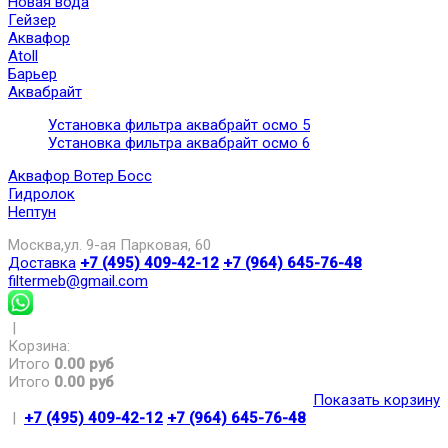
Новая вода
Гейзер
Аквафор
Atoll
Барьер
Аквабрайт
Установка фильтра аквабрайт осмо 5
Установка фильтра аквабрайт осмо 6
Аквафор Вотер Босс
Гидролок
Нептун
Москва,ул. 9-ая Парковая, 60
Доставка
+7 (495) 409-42-12
+7 (964) 645-76-48
filtermeb@gmail.com
|
Корзина:
Итого
0.00 руб
Итого
0.00 руб
Показать корзину
|
+7 (495) 409-42-12
+7 (964) 645-76-48