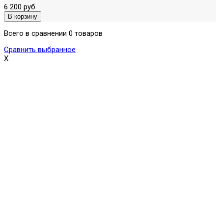
6 200 руб
Всего в сравнении 0 товаров
Сравнить выбранное
X
Поможем выбрать и купить фильтр
ответим на вопросы, примем заказ по телефону
7-495-409-42-12