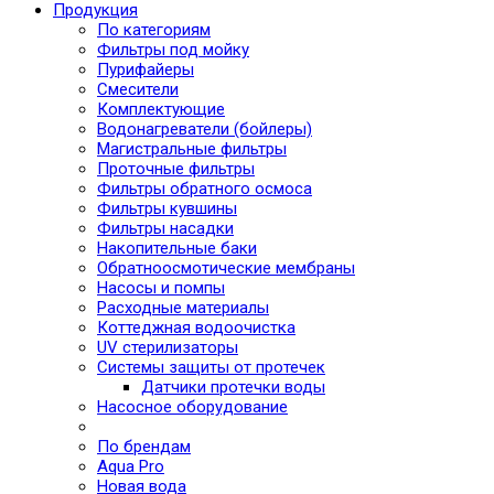
Продукция
По категориям
Фильтры под мойку
Пурифайеры
Смесители
Комплектующие
Водонагреватели (бойлеры)
Магистральные фильтры
Проточные фильтры
Фильтры обратного осмоса
Фильтры кувшины
Фильтры насадки
Накопительные баки
Обратноосмотические мембраны
Насосы и помпы
Расходные материалы
Коттеджная водоочистка
UV стерилизаторы
Системы защиты от протечек
Датчики протечки воды
Насосное оборудование
По брендам
Aqua Pro
Новая вода