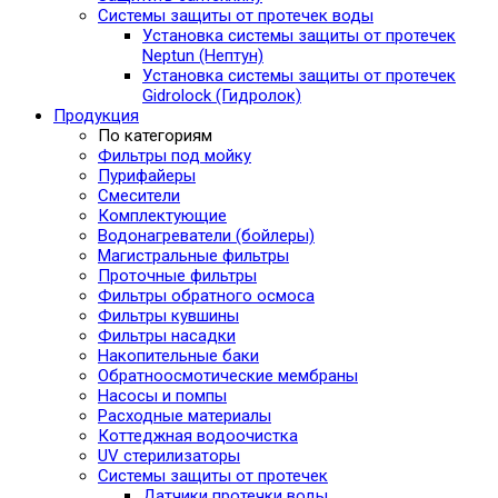
Системы защиты от протечек воды
Установка системы защиты от протечек
Neptun (Нептун)
Установка системы защиты от протечек
Gidrolock (Гидролок)
Продукция
По категориям
Фильтры под мойку
Пурифайеры
Смесители
Комплектующие
Водонагреватели (бойлеры)
Магистральные фильтры
Проточные фильтры
Фильтры обратного осмоса
Фильтры кувшины
Фильтры насадки
Накопительные баки
Обратноосмотические мембраны
Насосы и помпы
Расходные материалы
Коттеджная водоочистка
UV стерилизаторы
Системы защиты от протечек
Датчики протечки воды