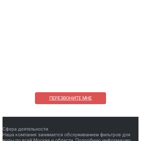
Поможем выбрать и купить фильтр
ответим на вопросы, примем заказ по телефону
7-495-409-42-12
ПЕРЕЗВОНИТЕ МНЕ
Сфера деятельности
Наша компания занимается обслуживанием фильтров для
воды по всей Москве и области. Подробную информацию