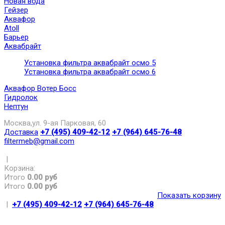
Новая вода
Гейзер
Аквафор
Atoll
Барьер
Аквабрайт
Установка фильтра аквабрайт осмо 5
Установка фильтра аквабрайт осмо 6
Аквафор Вотер Босс
Гидролок
Нептун
Москва,ул. 9-ая Парковая, 60
Доставка
+7 (495) 409-42-12
+7 (964) 645-76-48
filtermeb@gmail.com
|
Корзина:
Итого
0.00 руб
Итого
0.00 руб
Показать корзину
|
+7 (495) 409-42-12
+7 (964) 645-76-48