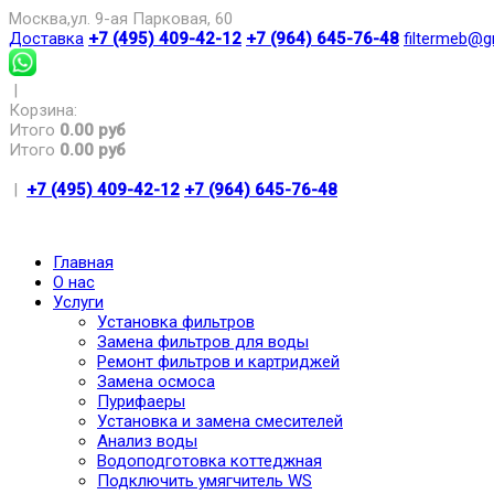
Москва,ул. 9-ая Парковая, 60
Доставка
+7 (495) 409-42-12
+7 (964) 645-76-48
filtermeb@g
|
Корзина:
Итого
0.00 руб
Итого
0.00 руб
|
+7 (495) 409-42-12
+7 (964) 645-76-48
Главная
О нас
Услуги
Установка фильтров
Замена фильтров для воды
Ремонт фильтров и картриджей
Замена осмоса
Пурифаеры
Установка и замена смесителей
Анализ воды
Водоподготовка коттеджная
Подключить умягчитель WS