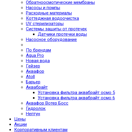
Обратноосмотические мембраны
Насосы и помпы
Расходные материалы
Коттеджная водоочистка
UV стерилизаторы
Системы защиты от протечек
Датчики протечки воды
Насосное оборудование
По брендам
Aqua Pro
Новая вода
Гейзер
Аквафор
Atoll
Барьер
Аквабрайт
Установка фильтра аквабрайт осмо 5
Установка фильтра аквабрайт осмо 6
Аквафор Вотер Босс
Гидролок
Нептун
Цены
Акции
Корпоративным клиентам