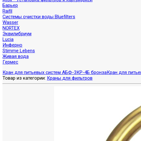
Барьер
Raifil
Системы очистки воды Bluefilters
Wasser
NORTEX
Эквилибриум
Lucia
Инферно
Stimme Lebens
Живая вода
Гермес
Кран для питьевых систем АБФ-3КР-4Б бронза
Кран для пить
Товар из категории:
Краны для фильтров