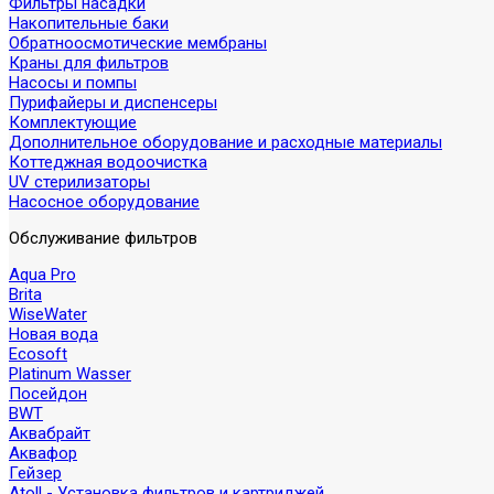
Фильтры насадки
Накопительные баки
Обратноосмотические мембраны
Краны для фильтров
Насосы и помпы
Пурифайеры и диспенсеры
Комплектующие
Дополнительное оборудование и расходные материалы
Коттеджная водоочистка
UV стерилизаторы
Насосное оборудование
Обслуживание фильтров
Aqua Pro
Brita
WiseWater
Новая вода
Ecosoft
Platinum Wasser
Посейдон
BWT
Аквабрайт
Аквафор
Гейзер
Atoll - Установка фильтров и картриджей