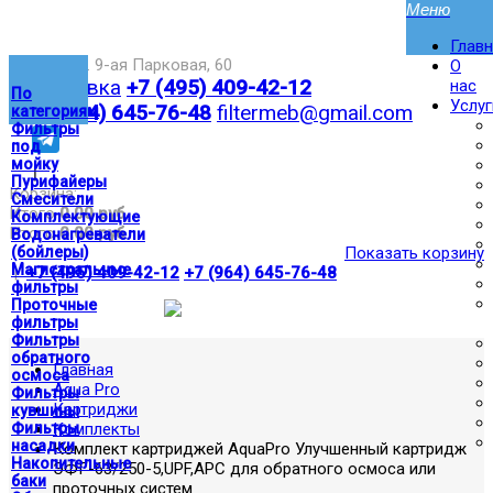
Глав
Москва,ул. 9-ая Парковая, 60
О
Доставка
+7 (495) 409-42-12
нас
По
Услуг
+7 (964) 645-76-48
filtermeb@gmail.com
категориям
Фильтры
под
мойку
|
Пурифайеры
Корзина:
Смесители
Итого
0.00 руб
Комплектующие
Итого
0.00 руб
Водонагреватели
(бойлеры)
Показать корзину
Магистральные
|
+7 (495) 409-42-12
+7 (964) 645-76-48
фильтры
Проточные
фильтры
Фильтры
обратного
Главная
осмоса
Aqua Pro
Фильтры
Картриджи
кувшины
Фильтры
Комплекты
насадки
Комплект картриджей AquaPro Улучшенный картридж
Накопительные
ЭФГ-63/250-5,UPF,APC для обратного осмоса или
баки
проточных систем