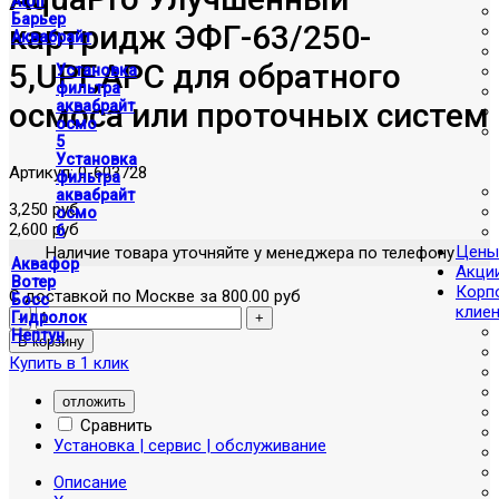
Atoll
Барьер
картридж ЭФГ-63/250-
Аквабрайт
5,UPF,APC для обратного
Установка
фильтра
осмоса или проточных систем
аквабрайт
осмо
5
Установка
Артикул:
0-603728
фильтра
аквабрайт
3,250 руб
осмо
2,600 руб
6
Цены
Наличие товара уточняйте у менеджера по телефону
Аквафор
Акци
Вотер
Корп
С доставкой по Москве за 800.00 руб
Босс
клие
Гидролок
Нептун
Купить в 1 клик
отложить
Сравнить
Установка | сервис | обслуживание
Описание