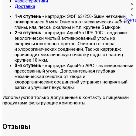
Характеристики
Доставка
1-я ступень
- картридж ЭФГ 63/250-5мкм нетканый
Конт
полипропилен 5 мкм. Очистка от механических частиц,
глины, ила, песка, окалины и т.п. крупнее 5 микрон.
2-я ступень
- картридж AquaPro UPF-10C - содержит
экологически чистый активированный уголь из
скорлупы кокосовых орехов. Очистка от хлора
и хлорорганических соединений. Так же картридж
производит механическую очистку воды от частиц
крупнее 10 мкм.
3-я ступень
- картридж AquaPro APC - активированный
прессованный уголь. Дополнительная глубокая
механическая очистка от хлора и
хлорорганических соединений устраняет неприятный
запах и улучшает вкус воды.
Используются только допущенные к контакту с пищевыми
продуктами фильтрующие компоненты.
Отзывы