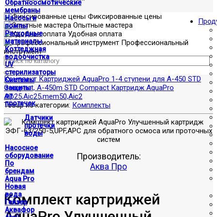
Обратноосмотические
мембраны
Фиксированные цены
Насосы и
Прод
Опытные мастера
помпы
Расходные
Удобная оплата
материалы
Профессиональный
Коттеджная
инструмент
водоочистка
UV
стерилизаторы
Комплект Картриджей AquaPro 1-4 ступени для A-450 STD
Системы
Compact, A-450m STD Compact Картридж AquaPro
защиты
от
Aip25,Aic25,mem50,Aic2
протечек
Товар из категории:
Комплекты
Датчики
протечки
воды
Насосное
Производитель:
оборудование
По
Аква Про
брендам
Aqua Pro
Новая
вода
Комплект картриджей
Гейзер
Аквафор
AquaPro Улучшенный