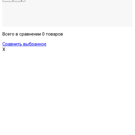
Всего в сравнении 0 товаров
Сравнить выбранное
X
Поможем выбрать и купить фильтр
ответим на вопросы, примем заказ по телефону