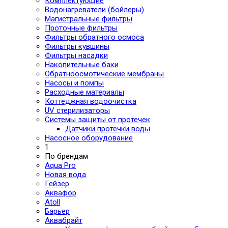
Комплектующие
Водонагреватели (бойлеры)
Магистральные фильтры
Проточные фильтры
Фильтры обратного осмоса
Фильтры кувшины
Фильтры насадки
Накопительные баки
Обратноосмотические мембраны
Насосы и помпы
Расходные материалы
Коттеджная водоочистка
UV стерилизаторы
Системы защиты от протечек
Датчики протечки воды
Насосное оборудование
1
По брендам
Aqua Pro
Новая вода
Гейзер
Аквафор
Atoll
Барьер
Аквабрайт