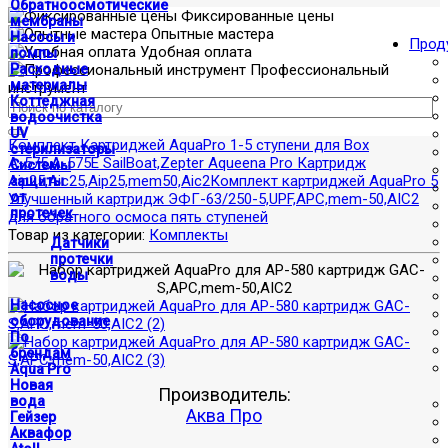
Обратноосмотические
Фиксированные цены
мембраны
Опытные мастера
Насосы и
Прод
Удобная оплата
помпы
Расходные
Профессиональный
материалы
инструмент
Коттеджная
водоочистка
UV
Комплект Картриджей AquaPro 1-5 ступени для Box
стерилизаторы
А-575,А-575Е SailBoat,Zepter Aqueena Pro Картридж
Системы
Aip25,Aic25,Aip25,mem50,Aic2
Комплект картриджей AquaPro 5
защиты
от
Улучшенный картридж ЭФГ-63/250-5,UPF,APC,mem-50,AIC2
протечек
для обратного осмоса пять ступеней
Товар из категории:
Комплекты
Датчики
протечки
воды
Насосное
оборудование
По
брендам
Aqua Pro
Новая
Производитель:
вода
Аква Про
Гейзер
Аквафор