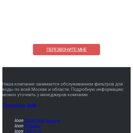
Поможем выбрать и купить фильтр
ответим на вопросы, примем заказ по телефону
7-495-409-42-12
ПЕРЕЗВОНИТЕ МНЕ
Наша компания занимается обслуживанием фильтров для
воды по всей Москве и области. Подробную информацию
можно уточнить у менеджеров компании
Подробнее
icon
icon
Обратный звонок
icon
Отзывы
icon
Новости