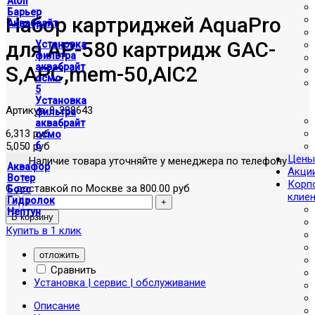
Atoll
Барьер
Набор картриджей AquaPro
Аквабрайт
для AP-580 картридж GAC-
Установка
фильтра
аквабрайт
S,APC,mem-50,AIC2
осмо
5
Установка
Артикул:
0-288643
фильтра
аквабрайт
6,313 руб
осмо
5,050 руб
6
Цены
Наличие товара уточняйте у менеджера по телефону
Аквафор
Акци
Вотер
Корп
С доставкой по Москве за 800.00 руб
Босс
клие
Гидролок
Нептун
Купить в 1 клик
отложить
Сравнить
Установка | сервис | обслуживание
Описание