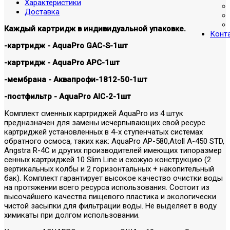
Характеристики
Доставка
Каждый картридж в индивидуальной упаковке.
Конт
-картридж - AquaPro GAC-S-1шт
-картридж - AquaPro APC-1шт
-мембрана - Аквапрофи-1812-50-1шт
-постфильтр - AquaPro AIC-2-1шт
Комплект сменных картриджей AquaPro из 4 штук
предназначен для замены исчерпывающих свой ресурс
картриджей установленных в 4-х ступенчатых системах
обратного осмоса, таких как: AquaPro AP-580,Atoll A-450 STD,
Angstra R-4C и других производителей имеющих типоразмер
сенных картриджей 10 Slim Line и схожую конструкцию (2
вертикальных колбы и 2 горизонтальных + накопительный
бак). Комплект гарантирует высокое качество очистки воды
на протяжении всего ресурса использования. Состоит из
высочайшего качества пищевого пластика и экологически
чистой засыпки для фильтрации воды. Не выделяет в воду
химикаты при долгом использовании.