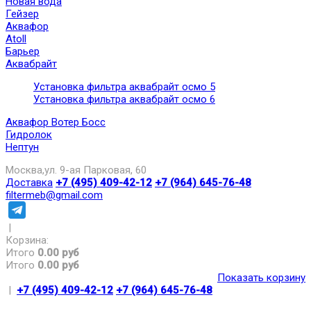
Новая вода
Гейзер
Аквафор
Atoll
Барьер
Аквабрайт
Установка фильтра аквабрайт осмо 5
Установка фильтра аквабрайт осмо 6
Аквафор Вотер Босс
Гидролок
Нептун
Москва,ул. 9-ая Парковая, 60
Доставка
+7 (495) 409-42-12
+7 (964) 645-76-48
filtermeb@gmail.com
|
Корзина:
Итого
0.00 руб
Итого
0.00 руб
Показать корзину
|
+7 (495) 409-42-12
+7 (964) 645-76-48