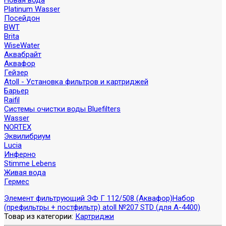
Новая вода
Platinum Wasser
Посейдон
BWT
Brita
WiseWater
Аквабрайт
Аквафор
Гейзер
Atoll - Установка фильтров и картриджей
Барьер
Raifil
Системы очистки воды Bluefilters
Wasser
NORTEX
Эквилибриум
Lucia
Инферно
Stimme Lebens
Живая вода
Гермес
Элемент фильтрующий ЭФ Г 112/508 (Аквафор)
Набор
(префильтры + постфильтр) atoll №207 STD (для A-4400)
Товар из категории:
Картриджи