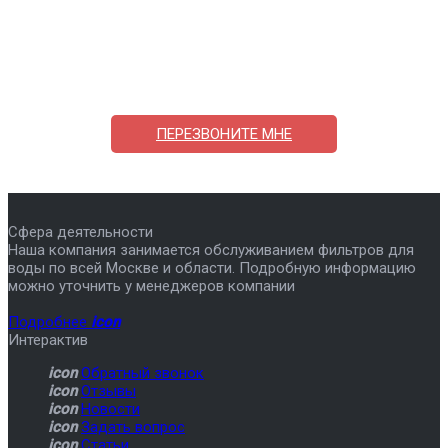
Поможем выбрать и купить фильтр
ответим на вопросы, примем заказ по телефону
7-495-409-42-12
ПЕРЕЗВОНИТЕ МНЕ
Сфера деятельности
Наша компания занимается обслуживанием фильтров для
воды по всей Москве и области. Подробную информацию
можно уточнить у менеджеров компании
Подробнее
icon
Интерактив
icon
Обратный звонок
icon
Отзывы
icon
Новости
icon
Задать вопрос
icon
Статьи