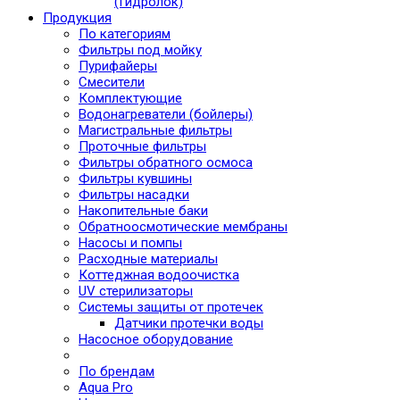
(Гидролок)
Продукция
По категориям
Фильтры под мойку
Пурифайеры
Смесители
Комплектующие
Водонагреватели (бойлеры)
Магистральные фильтры
Проточные фильтры
Фильтры обратного осмоса
Фильтры кувшины
Фильтры насадки
Накопительные баки
Обратноосмотические мембраны
Насосы и помпы
Расходные материалы
Коттеджная водоочистка
UV стерилизаторы
Системы защиты от протечек
Датчики протечки воды
Насосное оборудование
По брендам
Aqua Pro