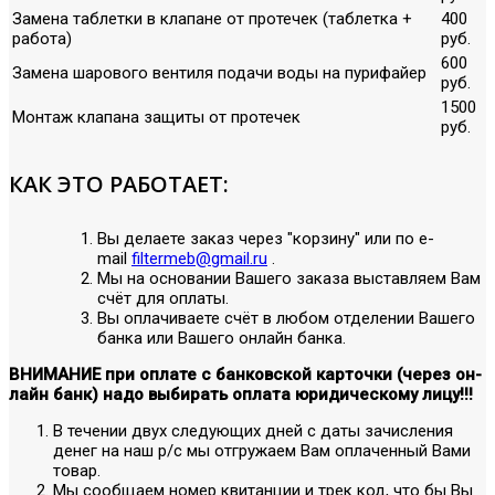
Замена таблетки в клапане от протечек (таблетка +
400
работа)
руб.
600
Замена шарового вентиля подачи воды на пурифайер
руб.
1500
Монтаж клапана защиты от протечек
руб.
КАК ЭТО РАБОТАЕТ:
Вы делаете заказ через "корзину" или по е-
mail
filtermeb@gmail.ru
.
Мы на основании Вашего заказа выставляем Вам
счёт для оплаты.
Вы оплачиваете счёт в любом отделении Вашего
банка или Вашего онлайн банка.
ВНИМАНИЕ при оплате с банковской карточки (через он-
лайн банк) надо выбирать оплата юридическому лицу!!!
В течении двух следующих дней с даты зачисления
денег на наш р/с мы отгружаем Вам оплаченный Вами
товар.
Мы сообщаем номер квитанции и трек код, что бы Вы