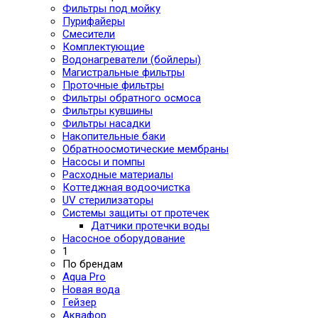
Фильтры под мойку
Пурифайеры
Смесители
Комплектующие
Водонагреватели (бойлеры)
Магистральные фильтры
Проточные фильтры
Фильтры обратного осмоса
Фильтры кувшины
Фильтры насадки
Накопительные баки
Обратноосмотические мембраны
Насосы и помпы
Расходные материалы
Коттеджная водоочистка
UV стерилизаторы
Системы защиты от протечек
Датчики протечки воды
Насосное оборудование
1
По брендам
Aqua Pro
Новая вода
Гейзер
Аквафор