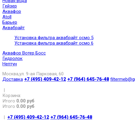
Новая вода
Гейзер
Аквафор
Atoll
Барьер
Аквабрайт
Установка фильтра аквабрайт осмо 5
Установка фильтра аквабрайт осмо 6
Аквафор Вотер Босс
Гидролок
Нептун
Москва,ул. 9-ая Парковая, 60
Доставка
+7 (495) 409-42-12
+7 (964) 645-76-48
filtermeb@g
|
Корзина:
Итого
0.00 руб
Итого
0.00 руб
|
+7 (495) 409-42-12
+7 (964) 645-76-48