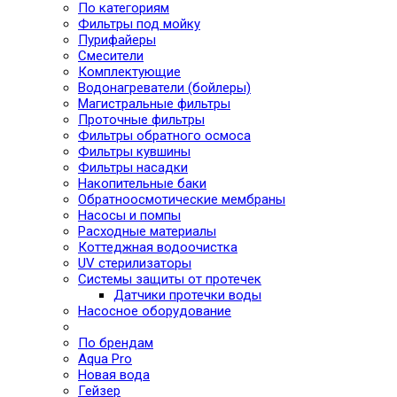
По категориям
Фильтры под мойку
Пурифайеры
Смесители
Комплектующие
Водонагреватели (бойлеры)
Магистральные фильтры
Проточные фильтры
Фильтры обратного осмоса
Фильтры кувшины
Фильтры насадки
Накопительные баки
Обратноосмотические мембраны
Насосы и помпы
Расходные материалы
Коттеджная водоочистка
UV стерилизаторы
Системы защиты от протечек
Датчики протечки воды
Насосное оборудование
По брендам
Aqua Pro
Новая вода
Гейзер