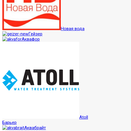
Новая вода
Гейзер
Аквафор
Atoll
Барьер
Аквабрайт