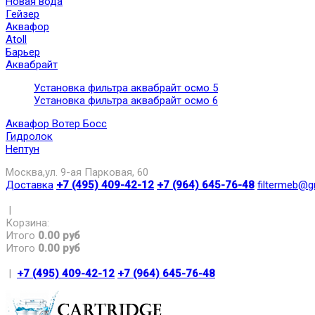
Новая вода
Гейзер
Аквафор
Atoll
Барьер
Аквабрайт
Установка фильтра аквабрайт осмо 5
Установка фильтра аквабрайт осмо 6
Аквафор Вотер Босс
Гидролок
Нептун
Москва,ул. 9-ая Парковая, 60
Доставка
+7 (495) 409-42-12
+7 (964) 645-76-48
filtermeb@g
|
Корзина:
Итого
0.00 руб
Итого
0.00 руб
|
+7 (495) 409-42-12
+7 (964) 645-76-48