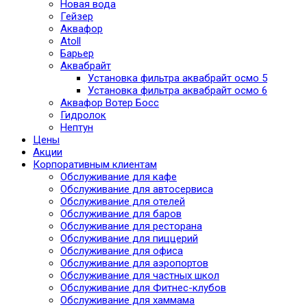
Новая вода
Гейзер
Аквафор
Atoll
Барьер
Аквабрайт
Установка фильтра аквабрайт осмо 5
Установка фильтра аквабрайт осмо 6
Аквафор Вотер Босс
Гидролок
Нептун
Цены
Акции
Корпоративным клиентам
Обслуживание для кафе
Обслуживание для автосервиса
Обслуживание для отелей
Обслуживание для баров
Обслуживание для ресторана
Обслуживание для пиццерий
Обслуживание для офиса
Обслуживание для аэропортов
Обслуживание для частных школ
Обслуживание для Фитнес-клубов
Обслуживание для хаммама