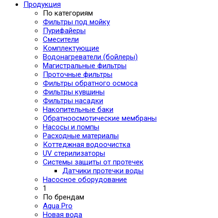
Продукция
По категориям
Фильтры под мойку
Пурифайеры
Смесители
Комплектующие
Водонагреватели (бойлеры)
Магистральные фильтры
Проточные фильтры
Фильтры обратного осмоса
Фильтры кувшины
Фильтры насадки
Накопительные баки
Обратноосмотические мембраны
Насосы и помпы
Расходные материалы
Коттеджная водоочистка
UV стерилизаторы
Системы защиты от протечек
Датчики протечки воды
Насосное оборудование
1
По брендам
Aqua Pro
Новая вода