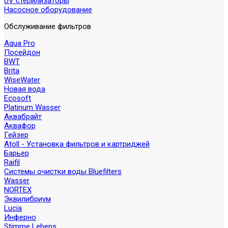
UV стерилизаторы
Насосное оборудование
Обслуживание фильтров
Aqua Pro
Посейдон
BWT
Brita
WiseWater
Новая вода
Ecosoft
Platinum Wasser
Аквабрайт
Аквафор
Гейзер
Atoll - Установка фильтров и картриджей
Барьер
Raifil
Системы очистки воды Bluefilters
Wasser
NORTEX
Эквилибриум
Lucia
Инферно
Stimme Lebens