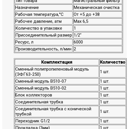
Тип товара
Магистральный фильтр
Назначение
Механическая очистка
Рабочая температура,°С
От +5 до +38
Рабочее давление, атм
Max 6,5
Количество в упаковке
1
Присоединительный размер
1/2"
Ресурс, л
6000
Производительность, л/мин
2
Комплектация
Количество
Сменный полипропиленовый модуль
1 шт.
(ЭФГ63-250)
Сменный модуль B510-07
1 шт.
Сменный модуль B510-02
1 шт.
Блок коллекторов
1 шт.
Соединительная трубка
1 шт.
Соединительная трубка с конической
1 шт.
трубкой
Переходник G1/2
1 шт.
Прокладка (3мм)
1 шт.