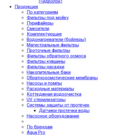
(Гидролок)
Продукция
По категориям
Фильтры под мойку
Пурифайеры
Смесители
Комплектующие
Водонагреватели (бойлеры)
Магистральные фильтры
Проточные фильтры
Фильтры обратного осмоса
Фильтры кувшины
Фильтры насадки
Накопительные баки
Обратноосмотические мембраны
Насосы и помпы
Расходные материалы
Коттеджная водоочистка
UV стерилизаторы
Системы защиты от протечек
Датчики протечки воды
Насосное оборудование
По брендам
Aqua Pro