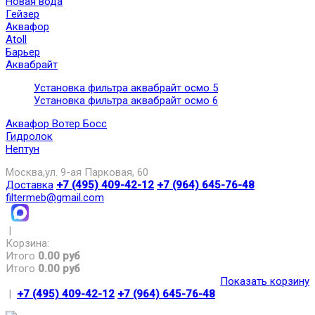
Новая вода
Гейзер
Аквафор
Atoll
Барьер
Аквабрайт
Установка фильтра аквабрайт осмо 5
Установка фильтра аквабрайт осмо 6
Аквафор Вотер Босс
Гидролок
Нептун
Москва,ул. 9-ая Парковая, 60
Доставка
+7 (495) 409-42-12
+7 (964) 645-76-48
filtermeb@gmail.com
|
Корзина:
Итого
0.00 руб
Итого
0.00 руб
Показать корзину
|
+7 (495) 409-42-12
+7 (964) 645-76-48