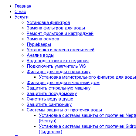
Главная
О нас
Услуги
Установка фильтров
Замена фильтров для воды
Ремонт фильтров и картриджей
Замена осмоса
Пурифаеры
Установка и замена смесителей
Анализ воды
Водоподготовка коттеджная
Подключить умягчитель WS
Фильтры для воды в квартиру
Установка магистрального фильтра для воды
Фильтры для воды в частный дом
Защитить стиральную машину
Защитить посудомойку
Очистить воду в душе
Защитить сантехнику
Системы защиты от протечек воды
Установка системы защиты от протечек Nept
(Нептун)
Установка системы защиты от протечек Gidro
(Гидролок)