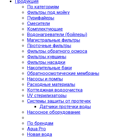
Продукция
По категориям
Фильтры под мойку
Пурифайеры
Смесители
Комплектующие
Водонагреватели (бойлеры)
Магистральные фильтры
Проточные фильтры
Фильтры обратного осмоса
Фильтры кувшины
Фильтры насадки
Накопительные баки
Обратноосмотические мембраны
Насосы и помпы
Расходные материалы
Коттеджная водоочистка
UV стерилизаторы
Системы защиты от протечек
Датчики протечки воды
Насосное оборудование
По брендам
Aqua Pro
Новая вода