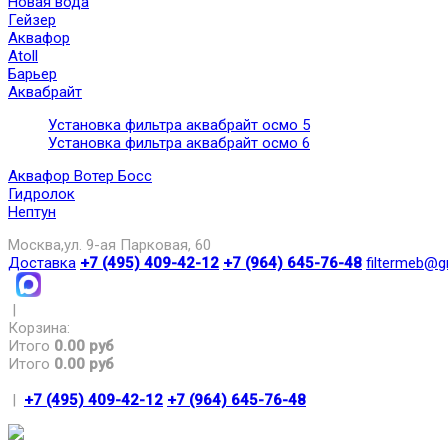
Новая вода
Гейзер
Аквафор
Atoll
Барьер
Аквабрайт
Установка фильтра аквабрайт осмо 5
Установка фильтра аквабрайт осмо 6
Аквафор Вотер Босс
Гидролок
Нептун
Москва,ул. 9-ая Парковая, 60
Доставка
+7 (495) 409-42-12
+7 (964) 645-76-48
filtermeb@g
|
Корзина:
Итого
0.00 руб
Итого
0.00 руб
|
+7 (495) 409-42-12
+7 (964) 645-76-48