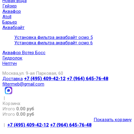
Новая вода
Гейзер
Аквафор
Atoll
Барьер
Аквабрайт
Установка фильтра аквабрайт осмо 5
Установка фильтра аквабрайт осмо 6
Аквафор Вотер Босс
Гидролок
Нептун
Москва,ул. 9-ая Парковая, 60
Доставка
+7 (495) 409-42-12
+7 (964) 645-76-48
filtermeb@gmail.com
|
Корзина:
Итого
0.00 руб
Итого
0.00 руб
Показать корзину
|
+7 (495) 409-42-12
+7 (964) 645-76-48