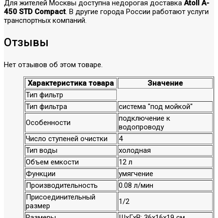
Для жителей Москвы доступна недорогая доставка
Atoll A-
450 STD Compact
. В другие города России работают услуги
транспортных компаний.
Отзывы
Нет отзывов об этом товаре.
Характеристика товара
Значение
Тип фильтр
Тип фильтра
система "под мойкой"
подключение к
Особенности
водопроводу
Число ступеней очистки
4
Тип воды
холодная
Объем емкости
12 л
Функции
умягчение
Производительность
0.08 л/мин
Присоединительный
1/2
размер
Размеры
ШхГхВ: 36х16х19 см