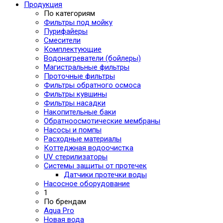
Продукция
По категориям
Фильтры под мойку
Пурифайеры
Смесители
Комплектующие
Водонагреватели (бойлеры)
Магистральные фильтры
Проточные фильтры
Фильтры обратного осмоса
Фильтры кувшины
Фильтры насадки
Накопительные баки
Обратноосмотические мембраны
Насосы и помпы
Расходные материалы
Коттеджная водоочистка
UV стерилизаторы
Системы защиты от протечек
Датчики протечки воды
Насосное оборудование
1
По брендам
Aqua Pro
Новая вода