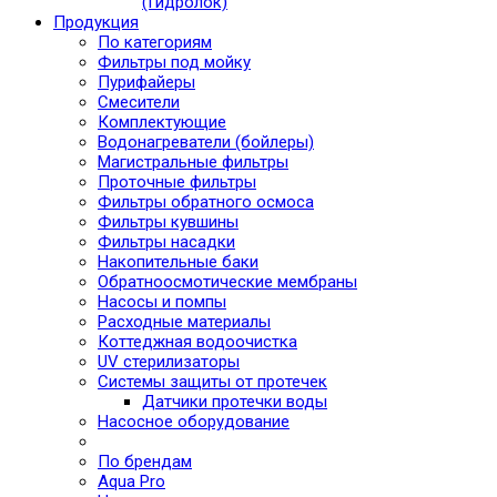
(Гидролок)
Продукция
По категориям
Фильтры под мойку
Пурифайеры
Смесители
Комплектующие
Водонагреватели (бойлеры)
Магистральные фильтры
Проточные фильтры
Фильтры обратного осмоса
Фильтры кувшины
Фильтры насадки
Накопительные баки
Обратноосмотические мембраны
Насосы и помпы
Расходные материалы
Коттеджная водоочистка
UV стерилизаторы
Системы защиты от протечек
Датчики протечки воды
Насосное оборудование
По брендам
Aqua Pro