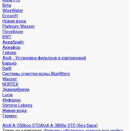
Aqua Pro
Brita
WiseWater
Ecosoft
Новая вода
Platinum Wasser
Посейдон
BWT
Аквабрайт
Аквафор
Гейзер
Atoll - Установка фильтров и картриджей
Барьер
Raifil
Системы очистки воды Bluefilters
Wasser
NORTEX
Эквилибриум
Lucia
Инферно
Stimme Lebens
Живая вода
Гермес
Atoll A-550box STD
Atoll A-3800p STD (без бака)
Товар из категории:
Фильтры обратного осмоса под мойку