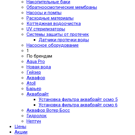
Накопительные баки
Обратноосмотические мембраны
Насосы и помпы
Расходные материалы
Коттеджная водоочистка
UV стерилизаторы
Системы защиты от протечек
Датчики протечки воды
Насосное оборудование
1
По брендам
Aqua Pro
Новая вода
Гейзер
Аквафор
Atoll
Барьер
Аквабрайт
Установка фильтра аквабрайт осмо 5
Установка фильтра аквабрайт осмо 6
Аквафор Вотер Босс
Гидролок
Нептун
Цены
Акции