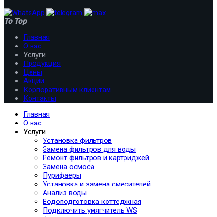
To Top
Главная
О нас
Услуги
Продукция
Цены
Акции
Корпоративным клиентам
Контакты
Главная
О нас
Услуги
Установка фильтров
Замена фильтров для воды
Ремонт фильтров и картриджей
Замена осмоса
Пурифаеры
Установка и замена смесителей
Анализ воды
Водоподготовка коттеджная
Подключить умягчитель WS