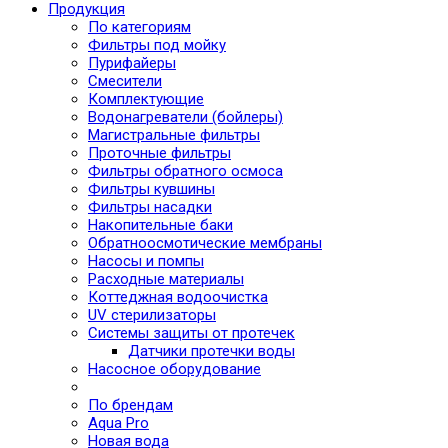
Продукция
По категориям
Фильтры под мойку
Пурифайеры
Смесители
Комплектующие
Водонагреватели (бойлеры)
Магистральные фильтры
Проточные фильтры
Фильтры обратного осмоса
Фильтры кувшины
Фильтры насадки
Накопительные баки
Обратноосмотические мембраны
Насосы и помпы
Расходные материалы
Коттеджная водоочистка
UV стерилизаторы
Системы защиты от протечек
Датчики протечки воды
Насосное оборудование
По брендам
Aqua Pro
Новая вода