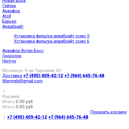
Новая вода
Гейзер
Аквафор
Atoll
Барьер
Аквабрайт
Установка фильтра аквабрайт осмо 5
Установка фильтра аквабрайт осмо 6
Аквафор Вотер Босс
Гидролок
Нептун
Москва,ул. 9-ая Парковая, 60
Доставка
+7 (495) 409-42-12
+7 (964) 645-76-48
filtermeb@gmail.com
|
Корзина:
Итого
0.00 руб
Итого
0.00 руб
Показать корзину
|
+7 (495) 409-42-12
+7 (964) 645-76-48