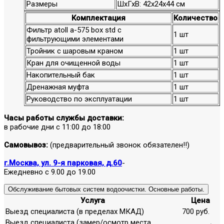
Размеры
ШхГхВ: 42х24х44 см
Комплектация
Количество
Фильтр atoll a-575 box std с
1 шт
фильтрующими элементами
Тройник с шаровым краном
1 шт
Кран для очищенной воды
1 шт
Накопительный бак
1 шт
Дренажная муфта
1 шт
Руководство по эксплуатации
1 шт
Часы работы службы доставки:
в рабочие дни с 11:00 до 18:00
Самовывоз:
(предварительный звонок обязателен!!)
г.Москва, ул. 9-я парковая, д.60
-
Ежедневно с 9.00 до 19.00
Обслуживание бытовых систем водоочистки. Основные работы.
Услуга
Цена
Выезд специалиста (в пределах МКАД)
700 руб.
Выезд специалиста (замер/осмотр места