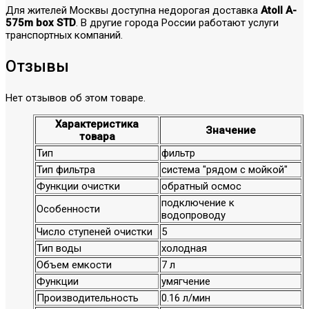
Для жителей Москвы доступна недорогая доставка
Atoll A-
575m box STD
. В другие города России работают услуги
транспортных компаний.
Отзывы
Нет отзывов об этом товаре.
Характеристика
Значение
товара
Тип
фильтр
Тип фильтра
система "рядом с мойкой"
Функции очистки
обратный осмос
подключение к
Особенности
водопроводу
Число ступеней очистки
5
Тип воды
холодная
Объем емкости
7 л
Функции
умягчение
Производительность
0.16 л/мин