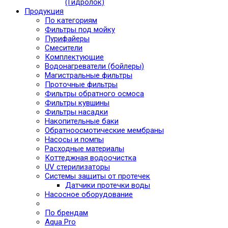
(Гидролок)
Продукция
По категориям
Фильтры под мойку
Пурифайеры
Смесители
Комплектующие
Водонагреватели (бойлеры)
Магистральные фильтры
Проточные фильтры
Фильтры обратного осмоса
Фильтры кувшины
Фильтры насадки
Накопительные баки
Обратноосмотические мембраны
Насосы и помпы
Расходные материалы
Коттеджная водоочистка
UV стерилизаторы
Системы защиты от протечек
Датчики протечки воды
Насосное оборудование
По брендам
Aqua Pro