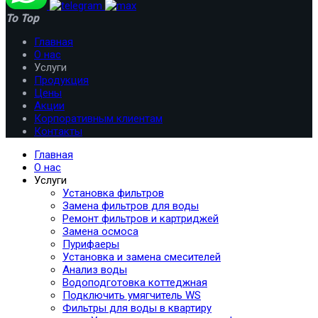
To Top
Главная
О нас
Услуги
Продукция
Цены
Акции
Корпоративным клиентам
Контакты
Главная
О нас
Услуги
Установка фильтров
Замена фильтров для воды
Ремонт фильтров и картриджей
Замена осмоса
Пурифаеры
Установка и замена смесителей
Анализ воды
Водоподготовка коттеджная
Подключить умягчитель WS
Фильтры для воды в квартиру