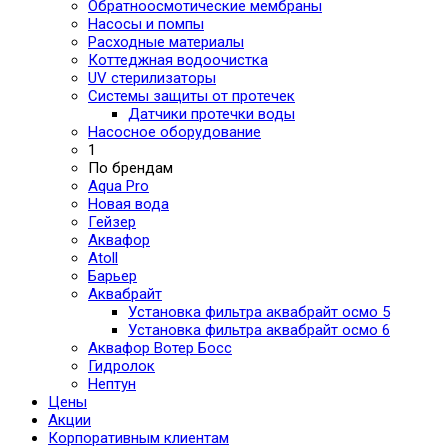
Обратноосмотические мембраны
Насосы и помпы
Расходные материалы
Коттеджная водоочистка
UV стерилизаторы
Системы защиты от протечек
Датчики протечки воды
Насосное оборудование
1
По брендам
Aqua Pro
Новая вода
Гейзер
Аквафор
Atoll
Барьер
Аквабрайт
Установка фильтра аквабрайт осмо 5
Установка фильтра аквабрайт осмо 6
Аквафор Вотер Босс
Гидролок
Нептун
Цены
Акции
Корпоративным клиентам