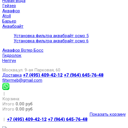
Новая вода
Гейзер
Аквафор
Atoll
Барьер
Аквабрайт
Установка фильтра аквабрайт осмо 5
Установка фильтра аквабрайт осмо 6
Аквафор Вотер Босс
Гидролок
Нептун
Москва,ул. 9-ая Парковая, 60
Доставка
+7 (495) 409-42-12
+7 (964) 645-76-48
filtermeb@gmail.com
|
Корзина:
Итого
0.00 руб
Итого
0.00 руб
Показать корзину
|
+7 (495) 409-42-12
+7 (964) 645-76-48