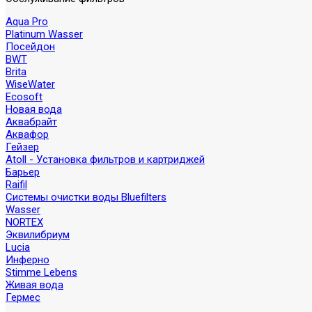
Aqua Pro
Platinum Wasser
Посейдон
BWT
Brita
WiseWater
Ecosoft
Новая вода
Аквабрайт
Аквафор
Гейзер
Atoll - Установка фильтров и картриджей
Барьер
Raifil
Системы очистки воды Bluefilters
Wasser
NORTEX
Эквилибриум
Lucia
Инферно
Stimme Lebens
Живая вода
Гермес