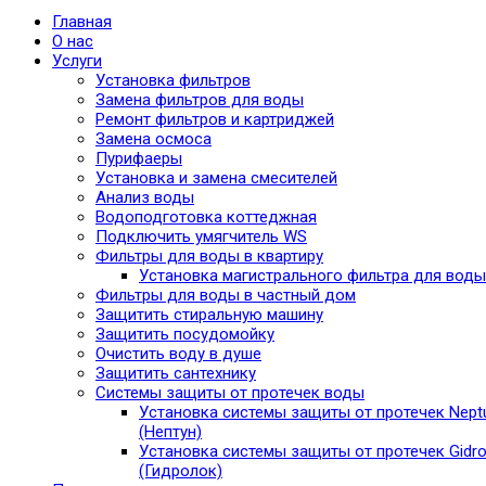
Главная
О нас
Услуги
Установка фильтров
Замена фильтров для воды
Ремонт фильтров и картриджей
Замена осмоса
Пурифаеры
Установка и замена смесителей
Анализ воды
Водоподготовка коттеджная
Подключить умягчитель WS
Фильтры для воды в квартиру
Установка магистрального фильтра для воды
Фильтры для воды в частный дом
Защитить стиральную машину
Защитить посудомойку
Очистить воду в душе
Защитить сантехнику
Системы защиты от протечек воды
Установка системы защиты от протечек Nept
(Нептун)
Установка системы защиты от протечек Gidro
(Гидролок)