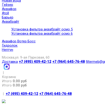
Новая вода
Гейзер
Аквафор
Atoll
Барьер
Аквабрайт
Установка фильтра аквабрайт осмо 5
Установка фильтра аквабрайт осмо 6
Аквафор Вотер Босс
Гидролок
Нептун
Москва,ул. 9-ая Парковая, 60
Доставка
+7 (495) 409-42-12
+7 (964) 645-76-48
filtermeb@g
|
Корзина:
Итого
0.00 руб
Итого
0.00 руб
|
+7 (495) 409-42-12
+7 (964) 645-76-48