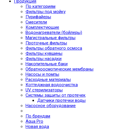
Продукция
По категориям
Фильтры под мойку
Пурифайеры
Смесители
Комплектующие
Водонагреватели (бойлеры)
Магистральные фильтры
Проточные фильтры
Фильтры обратного осмоса
Фильтры кувшины
Фильтры насадки
Накопительные баки
Обратноосмотические мембраны
Насосы и помпы
Расходные материалы
Коттеджная водоочистка
UV стерилизаторы
Системы защиты от протечек
Датчики протечки воды
Насосное оборудование
По брендам
Aqua Pro
Новая вода