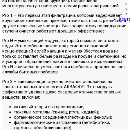
из них выполняет свою функцию, обеспечивая
многоступенчатую очистку от самых разных загрязнений.
Pro 1 – это первый этап фильтрации, который задерживает
Конт
крупные механические примеси, такие как песок, ржавчина и
другие взвешенные частицы. Благодаря этому последующие
ступени очистки работают дольше и эффективнее.
Pro H – умягчающий модуль, который снижает жесткость
воды. Это особенно важно для регионов с высокой
концентрацией солей кальция и магния. Жесткая вода не
только оставляет белые разводы на посуде и сантехнике, но
и ускоряет образование накипи в чайниках и кофемашинах.
Pro H значительно уменьшает эти проблемы, продлевая срок
службы бытовых приборов.
Pro 3 – завершающая ступень очистки, основанная на
запатентованных технологиях АКВАФОР. Этот модуль
эффективно удаляет даже следовые количества опасных
веществ, включая:
активный хлор и его производные;
тяжелые металлы (свинец, ртуть, кадмий);
органические соединения (пестициды, фенолы);
фармакологические загрязнения (антибиотики,
гормоны, обезболивающие).