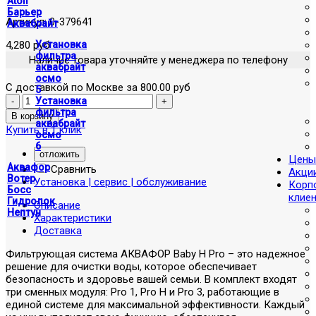
Atoll
Барьер
Артикул:
0-379641
Аквабрайт
4,280 руб
Установка
фильтра
Наличие товара уточняйте у менеджера по телефону
аквабрайт
осмо
С доставкой по Москве за 800.00 руб
5
Установка
фильтра
аквабрайт
Купить в 1 клик
осмо
6
отложить
Цены
Аквафор
Сравнить
Акци
Вотер
Установка | сервис | обслуживание
Корп
Босс
клие
Гидролок
Описание
Нептун
Характеристики
Доставка
Фильтрующая система АКВАФОР Baby H Pro – это надежное
решение для очистки воды, которое обеспечивает
безопасность и здоровье вашей семьи. В комплект входят
три сменных модуля: Pro 1, Pro H и Pro 3, работающие в
единой системе для максимальной эффективности. Каждый