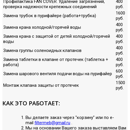
Профилактика FAN COVER. Удаление загрязнений,
400
проверка надежности крепежных соединений
руб.
1600
Замена трубок в пурифайере (работа+трубка)
руб.
400
Замена крана холодной/горячей воды
руб.
Замена крана с защитой от детей холодной/горячей
400
воды
руб.
400
Замена группы соленоидных клапанов
руб.
Замена таблетки в клапане от протечек (таблетка +
400
работа)
руб.
600
Замена шарового вентиля подачи воды на пурифайер
руб.
1500
Монтаж клапана защиты от протечек
руб.
КАК ЭТО РАБОТАЕТ:
Вы делаете заказ через "корзину" или по е-
mail
filtermeb@gmail.ru
.
Мы на основании Вашего заказа выставляем Вам