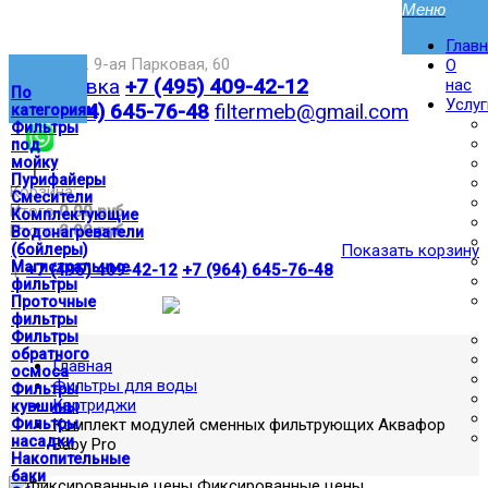
Глав
Москва,ул. 9-ая Парковая, 60
О
Доставка
+7 (495) 409-42-12
нас
По
Услуг
+7 (964) 645-76-48
filtermeb@gmail.com
категориям
Фильтры
под
мойку
|
Пурифайеры
Корзина:
Смесители
Итого
0.00 руб
Комплектующие
Итого
0.00 руб
Водонагреватели
(бойлеры)
Показать корзину
Магистральные
|
+7 (495) 409-42-12
+7 (964) 645-76-48
фильтры
Проточные
фильтры
Фильтры
обратного
Главная
осмоса
Фильтры для воды
Фильтры
Картриджи
кувшины
Фильтры
Комплект модулей сменных фильтрующих Аквафор
насадки
Baby Pro
Накопительные
баки
Фиксированные цены