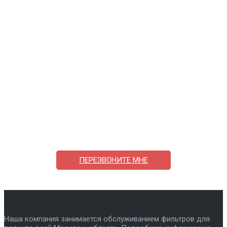
Поможем выбрать и купить фильтр
ответим на вопросы, примем заказ по телефону
7-495-409-42-12
ПЕРЕЗВОНИТЕ МНЕ
Наша компания занимается обслуживанием фильтров для