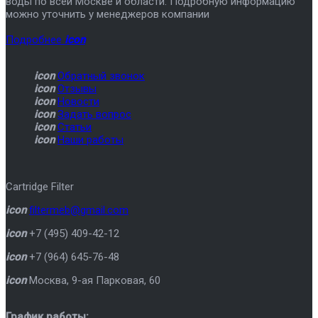
воды по всей Москве и области. Подробную информацию
можно уточнить у менеджеров компании
Подробнее
icon
icon
Обратный звонок
icon
Отзывы
icon
Новости
icon
Задать вопрос
icon
Статьи
icon
Наши работы
Cartridge Filter
icon
filtermeb@gmail.com
icon
+7 (495) 409-42-12
icon
+7 (964) 645-76-48
icon
Москва
,
9-ая Парковая, 60
График работы: