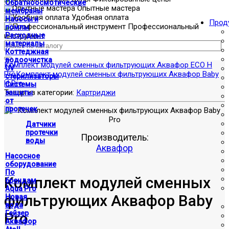
Обратноосмотические
Опытные мастера
мембраны
Удобная оплата
Насосы и
Прод
Профессиональный
помпы
инструмент
Расходные
материалы
Коттеджная
водоочистка
Комплект модулей сменных фильтрующих Аквафор ECO H
UV
Pro
Комплект модулей сменных фильтрующих Аквафор Baby
стерилизаторы
H Pro
Системы
Товар из категории:
Картриджи
защиты
от
протечек
Датчики
протечки
Производитель:
воды
Аквафор
Насосное
оборудование
По
Комплект модулей сменных
брендам
Aqua Pro
фильтрующих Аквафор Baby
Новая
вода
Гейзер
Pro
Аквафор