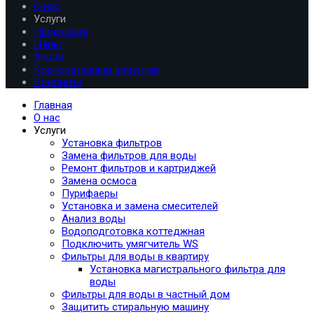
О нас
Услуги
Продукция
Цены
Акции
Корпоративным клиентам
Контакты
Главная
О нас
Услуги
Установка фильтров
Замена фильтров для воды
Ремонт фильтров и картриджей
Замена осмоса
Пурифаеры
Установка и замена смесителей
Анализ воды
Водоподготовка коттеджная
Подключить умягчитель WS
Фильтры для воды в квартиру
Установка магистрального фильтра для
воды
Фильтры для воды в частный дом
Защитить стиральную машину