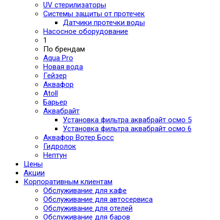
UV стерилизаторы
Системы защиты от протечек
Датчики протечки воды
Насосное оборудование
1
По брендам
Aqua Pro
Новая вода
Гейзер
Аквафор
Atoll
Барьер
Аквабрайт
Установка фильтра аквабрайт осмо 5
Установка фильтра аквабрайт осмо 6
Аквафор Вотер Босс
Гидролок
Нептун
Цены
Акции
Корпоративным клиентам
Обслуживание для кафе
Обслуживание для автосервиса
Обслуживание для отелей
Обслуживание для баров