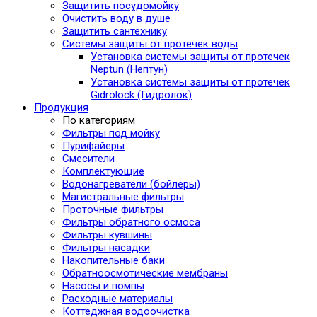
Защитить посудомойку
Очистить воду в душе
Защитить сантехнику
Системы защиты от протечек воды
Установка системы защиты от протечек
Neptun (Нептун)
Установка системы защиты от протечек
Gidrolock (Гидролок)
Продукция
По категориям
Фильтры под мойку
Пурифайеры
Смесители
Комплектующие
Водонагреватели (бойлеры)
Магистральные фильтры
Проточные фильтры
Фильтры обратного осмоса
Фильтры кувшины
Фильтры насадки
Накопительные баки
Обратноосмотические мембраны
Насосы и помпы
Расходные материалы
Коттеджная водоочистка