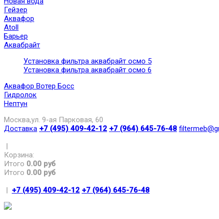
Новая вода
Гейзер
Аквафор
Atoll
Барьер
Аквабрайт
Установка фильтра аквабрайт осмо 5
Установка фильтра аквабрайт осмо 6
Аквафор Вотер Босс
Гидролок
Нептун
Москва,ул. 9-ая Парковая, 60
Доставка
+7 (495) 409-42-12
+7 (964) 645-76-48
filtermeb@g
|
Корзина:
Итого
0.00 руб
Итого
0.00 руб
|
+7 (495) 409-42-12
+7 (964) 645-76-48