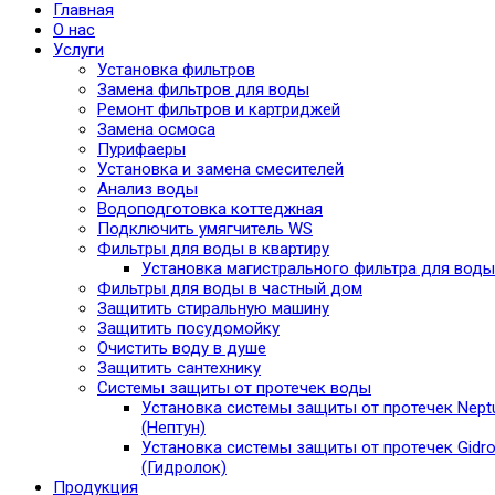
Главная
О нас
Услуги
Установка фильтров
Замена фильтров для воды
Ремонт фильтров и картриджей
Замена осмоса
Пурифаеры
Установка и замена смесителей
Анализ воды
Водоподготовка коттеджная
Подключить умягчитель WS
Фильтры для воды в квартиру
Установка магистрального фильтра для воды
Фильтры для воды в частный дом
Защитить стиральную машину
Защитить посудомойку
Очистить воду в душе
Защитить сантехнику
Системы защиты от протечек воды
Установка системы защиты от протечек Nept
(Нептун)
Установка системы защиты от протечек Gidro
(Гидролок)
Продукция