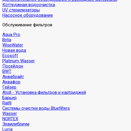
Коттеджная водоочистка
UV стерилизаторы
Насосное оборудование
Обслуживание фильтров
Aqua Pro
Brita
WiseWater
Новая вода
Ecosoft
Platinum Wasser
Посейдон
BWT
Аквабрайт
Аквафор
Гейзер
Atoll - Установка фильтров и картриджей
Барьер
Raifil
Системы очистки воды Bluefilters
Wasser
NORTEX
Эквилибриум
Lucia