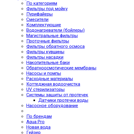
По категориям
Фильтры под мойку
Пурифайеры
Смесители
Комплектующие
Водонагреватели (бойлеры)
Магистральные фильтры
Проточные фильтры
Фильтры обратного осмоса
Фильтры кувшины
Фильтры насадки
Накопительные баки
Обратноосмотические мембраны
Насосы и помпы
Расходные материалы
Коттеджная водоочистка
UV стерилизаторы
Системы защиты от протечек
Датчики протечки воды
Насосное оборудование
По брендам
Aqua Pro
Новая вода
Гейзер